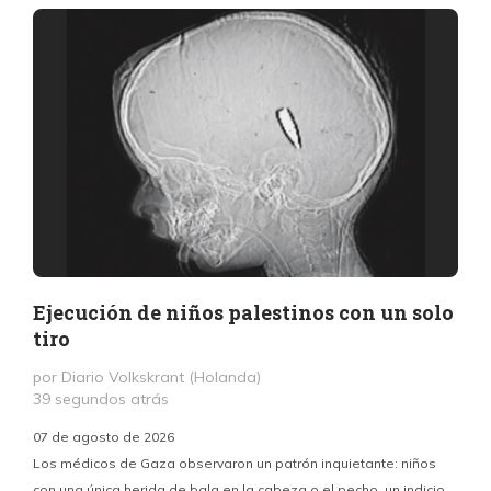
Ejecución de niños palestinos con un solo
tiro
por Diario Volkskrant (Holanda)
39 segundos atrás
07 de agosto de 2026
Los médicos de Gaza observaron un patrón inquietante: niños
con una única herida de bala en la cabeza o el pecho, un indicio
P