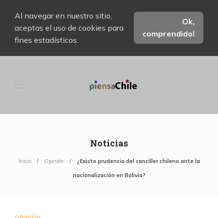
Al navegar en nuestro sitio,
Ok,
aceptas el uso de cookies para
comprendido!
fines estadísticos.
Noticias
Inicio
Opinión
¿Existe prudencia del canciller chileno ante la
nacionalización en Bolivia?
OPINIÓN