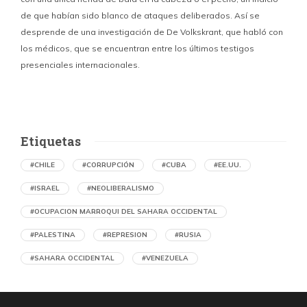
de que habían sido blanco de ataques deliberados. Así se
n
desprende de una investigación de De Volkskrant, que habló con
l
los médicos, que se encuentran entre los últimos testigos
c
presenciales internacionales.
d
Etiquetas
#CHILE
#CORRUPCIÓN
#CUBA
#EE.UU.
#ISRAEL
#NEOLIBERALISMO
#OCUPACION MARROQUI DEL SAHARA OCCIDENTAL
#PALESTINA
#REPRESION
#RUSIA
#SAHARA OCCIDENTAL
#VENEZUELA
Ejecución de niños palestinos con un solo
tiro