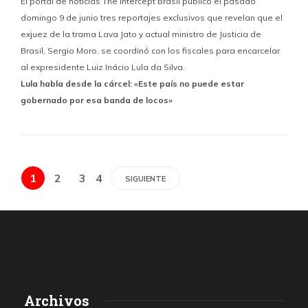
El portal de noticias The Intercept Brasil publicó el pasado
domingo 9 de junio tres reportajes exclusivos que revelan que el
exjuez de la trama Lava Jato y actual ministro de Justicia de
Brasil, Sergio Moro, se coordinó con los fiscales para encarcelar
al expresidente Luiz Inácio Lula da Silva.
Lula habla desde la cárcel: «Este país no puede estar
gobernado por esa banda de locos»
1
2
3
4
SIGUIENTE
Archivos