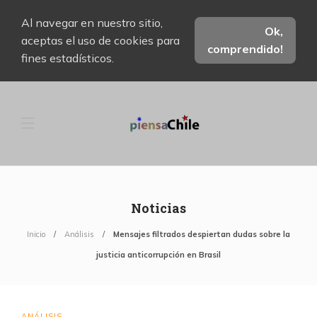
Al navegar en nuestro sitio,
Ok,
aceptas el uso de cookies para
comprendido!
fines estadísticos.
Noticias
Inicio
Análisis
Mensajes filtrados despiertan dudas sobre la
justicia anticorrupción en Brasil
ANÁLISIS