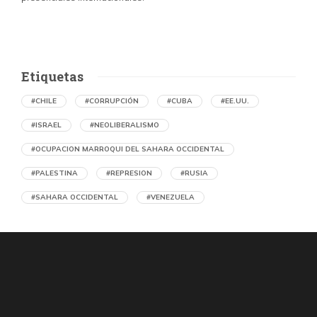
Etiquetas
#CHILE
#CORRUPCIÓN
#CUBA
#EE.UU.
#ISRAEL
#NEOLIBERALISMO
#OCUPACION MARROQUI DEL SAHARA OCCIDENTAL
#PALESTINA
#REPRESION
#RUSIA
#SAHARA OCCIDENTAL
#VENEZUELA
Ejecución de niños palestinos con un solo
tiro
por Maud Effting y Willem Feenstra (Holanda)
1 día atrás
07 de agosto de 2026
Los médicos de Gaza observaron un patrón inquietante: niños