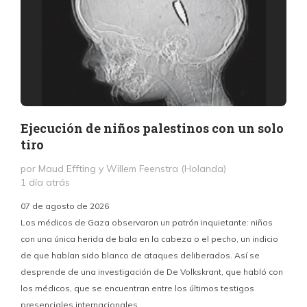
Ejecución de niños palestinos con un solo
tiro
por Maud Effting y Willem Feenstra (Holanda)
1 día atrás
07 de agosto de 2026
Los médicos de Gaza observaron un patrón inquietante: niños
con una única herida de bala en la cabeza o el pecho, un indicio
P
de que habían sido blanco de ataques deliberados. Así se
n
desprende de una investigación de De Volkskrant, que habló con
l
los médicos, que se encuentran entre los últimos testigos
c
presenciales internacionales.
d