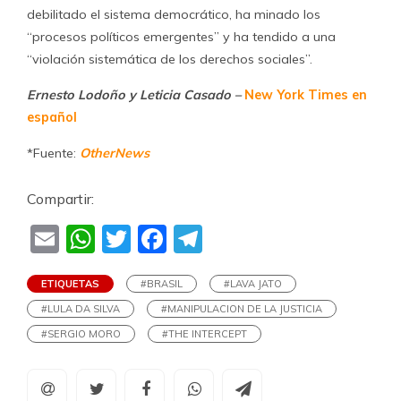
debilitado el sistema democrático, ha minado los
“procesos políticos emergentes” y ha tendido a una
“violación sistemática de los derechos sociales”.
Ernesto Lodoño y Leticia Casado –
New York Times en
español
*Fuente:
OtherNews
Compartir:
Email
WhatsApp
Twitter
Facebook
Telegram
ETIQUETAS
#BRASIL
#LAVA JATO
#LULA DA SILVA
#MANIPULACION DE LA JUSTICIA
#SERGIO MORO
#THE INTERCEPT