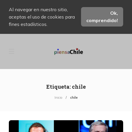
Al navegar en nuestro sitio,
Ok,
aceptas el uso de cookies para
comprendido!
fines estadísticos.
Etiqueta:
chile
Inicio
chile