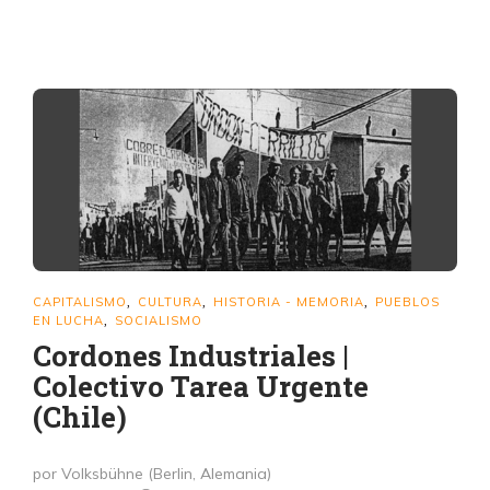
CAPITALISMO
CULTURA
HISTORIA - MEMORIA
PUEBLOS
,
,
,
EN LUCHA
SOCIALISMO
,
Cordones Industriales |
Colectivo Tarea Urgente
(Chile)
por Volksbühne (Berlin, Alemania)