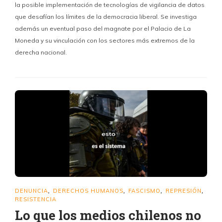
la posible implementación de tecnologías de vigilancia de datos
que desafían los límites de la democracia liberal. Se investiga
además un eventual paso del magnate por el Palacio de La
Moneda y su vinculación con los sectores más extremos de la
derecha nacional.
DENUNCIA
DERECHOS HUMANOS
FASCISMO
REPRESIÓN
,
,
,
,
RESISTENCIA
Lo que los medios chilenos no