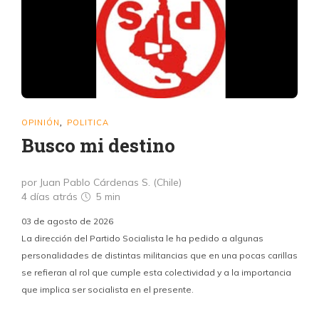
OPINIÓN
POLITICA
,
Busco mi destino
por Juan Pablo Cárdenas S. (Chile)
4 días atrás
5 min
03 de agosto de 2026
La dirección del Partido Socialista le ha pedido a algunas
personalidades de distintas militancias que en una pocas carillas
se refieran al rol que cumple esta colectividad y a la importancia
que implica ser socialista en el presente.