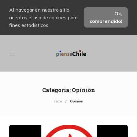
Al navegar en nuestro sitio,
Ok,
aceptas el uso de cookies para
comprendido!
fines estadísticos.
Categoría:
Opinión
Inicio
Opinión