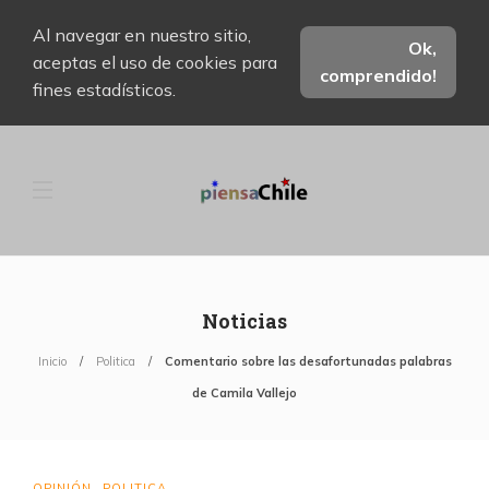
Al navegar en nuestro sitio,
Ok,
aceptas el uso de cookies para
comprendido!
fines estadísticos.
Noticias
Inicio
Politica
Comentario sobre las desafortunadas palabras
de Camila Vallejo
OPINIÓN
POLITICA
,