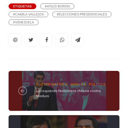
ETIQUETAS
#ATILIO BORON
#CAMILA VALLEJOS
#ELECCIONES PRESIDENCIALES
#VENEZUELA
NUESTRAMÉRICA
OPINIÓN
POLITICA
,
,
La izquierda festivalera chilena contra
Maduro