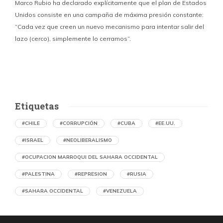
Marco Rubio ha declarado explícitamente que el plan de Estados
Unidos consiste en una campaña de máxima presión constante:
“Cada vez que creen un nuevo mecanismo para intentar salir del
y
lazo (cerco), simplemente lo cerramos”.
E
f
Etiquetas
#CHILE
#CORRUPCIÓN
#CUBA
#EE.UU.
#ISRAEL
#NEOLIBERALISMO
#OCUPACION MARROQUI DEL SAHARA OCCIDENTAL
#PALESTINA
#REPRESION
#RUSIA
#SAHARA OCCIDENTAL
#VENEZUELA
Ejecución de niños palestinos con un solo
tiro