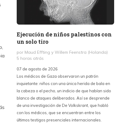
s
Ejecución de niños palestinos con
Peter
un solo tiro
reuni
o,
mant
por Maud Effting y Willem Feenstra (Holanda)
pia
5 horas atrás
por Fél
14 hor
07 de agosto de 2026
Los médicos de Gaza observaron un patrón
07 de a
inquietante: niños con una única herida de bala en
Peter T
la cabeza o el pecho, un indicio de que habían sido
confere
blanco de ataques deliberados. Así se desprende
Chile. S
de una investigación de De Volkskrant, que habló
del nue
más
con los médicos, que se encuentran entre los
combina 
últimos testigos presenciales internacionales.
datos, 
estraté