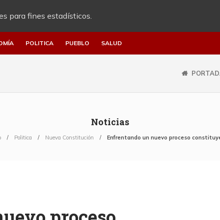
es para fines estadísticos.
OMÍA
POLITICA
PUEBLO
SALUD
PORTAD
Noticias
o
Politica
Nueva Constitución
Enfrentando un nuevo proceso constituy
nuevo proceso