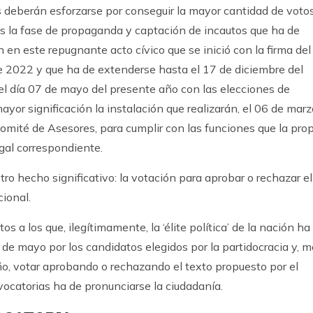
s deberán esforzarse por conseguir la mayor cantidad de voto
Es la fase de propaganda y captación de incautos que ha de
ión en este repugnante acto cívico que se inició con la firma del
e 2022 y que ha de extenderse hasta el 17 de diciembre del
 el día 07 de mayo del presente año con las elecciones de
yor significación la instalación que realizarán, el 06 de marz
omité de Asesores, para cumplir con las funciones que la pro
egal correspondiente.
ro hecho significativo: la votación para aprobar o rechazar el
cional.
 a los que, ilegítimamente, la ‘élite política’ de la nación ha
7 de mayo por los candidatos elegidos por la partidocracia y, 
ño, votar aprobando o rechazando el texto propuesto por el
vocatorias ha de pronunciarse la ciudadanía.