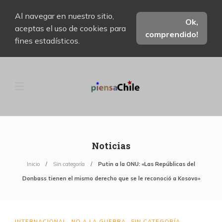
Al navegar en nuestro sitio,
Ok,
aceptas el uso de cookies para
comprendido!
fines estadísticos.
Noticias
Inicio
Sin categoría
Putin a la ONU: «Las Repúblicas del
Donbass tienen el mismo derecho que se le reconoció a Kosovo»
INTERNACIONAL
NO A LA GUERRA
SIN CATEGORÍA
,
,