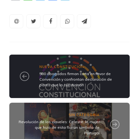
NUEVA CONSTITUCIÓN
500 abogados firman carta en favor de
Convención y confrontan declaración de
pares que la cuestionan
SIN CATEGORÍA
Revolución de los claveles: Celeste, la mujer
que hizo de esta flor un símbolo de
Portugal