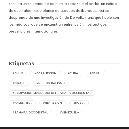
con una única herida de bala en la cabeza o el pecho, un indicio
P
de que habían sido blanco de ataques deliberados. Así se
n
desprende de una investigación de De Volkskrant, que habló con
l
los médicos, que se encuentran entre los últimos testigos
c
presenciales internacionales.
d
Etiquetas
#CHILE
#CORRUPCIÓN
#CUBA
#EE.UU.
#ISRAEL
#NEOLIBERALISMO
#OCUPACION MARROQUI DEL SAHARA OCCIDENTAL
#PALESTINA
#REPRESION
#RUSIA
#SAHARA OCCIDENTAL
#VENEZUELA
Ejecución de niños palestinos con un solo
tiro