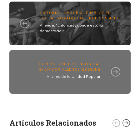
HISTORIA - MEMORIA
PUEBLOS EN
,
LUCHA
SALVADOR ALLENDE GOSSENS
,
Allende: "Entonces ¿dónde está la
democracia?"
OPINIÓN
PUEBLOS EN LUCHA
,
,
SALVADOR ALLENDE GOSSENS
Afiches de la Unidad Popular
Artículos Relacionados