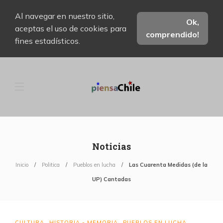
Al navegar en nuestro sitio,
Ok,
aceptas el uso de cookies para
comprendido!
fines estadísticos.
Noticias
Inicio
Politica
Pueblos en lucha
Las Cuarenta Medidas (de la
UP) Cantadas
CULTURA
HISTORIA - MEMORIA
PUEBLOS EN LUCHA
,
,