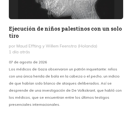
Ejecución de niños palestinos con un solo
tiro
por Maud Effting y Willem Feenstra (Holanda)
1 día atrás
07 de agosto de 2026
Los médicos de Gaza observaron un patrón inquietante: niños
con una única herida de bala en la cabeza o el pecho, un indicio
P
de que habían sido blanco de ataques deliberados. Así se
n
desprende de una investigación de De Volkskrant, que habló con
l
los médicos, que se encuentran entre los últimos testigos
c
presenciales internacionales.
d