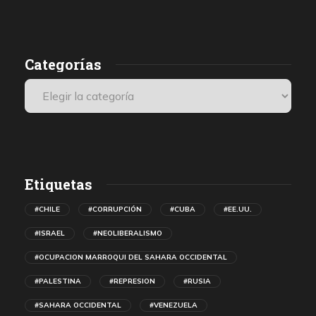
presenciales internacionales.
Categorías
Etiquetas
#CHILE
#CORRUPCIÓN
#CUBA
#EE.UU.
#ISRAEL
#NEOLIBERALISMO
#OCUPACION MARROQUI DEL SAHARA OCCIDENTAL
#PALESTINA
#REPRESION
#RUSIA
#SAHARA OCCIDENTAL
#VENEZUELA