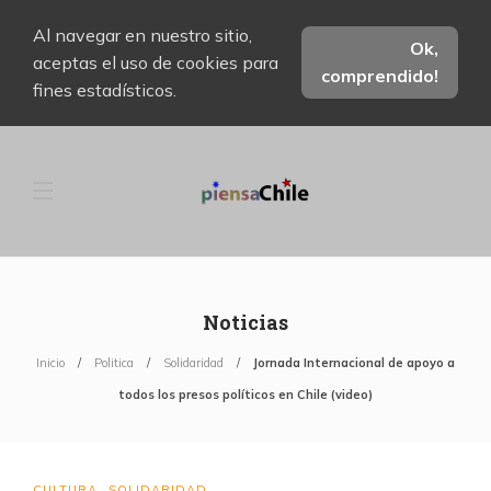
Al navegar en nuestro sitio,
Ok,
aceptas el uso de cookies para
comprendido!
fines estadísticos.
Noticias
Inicio
Politica
Solidaridad
Jornada Internacional de apoyo a
todos los presos políticos en Chile (video)
CULTURA
SOLIDARIDAD
,