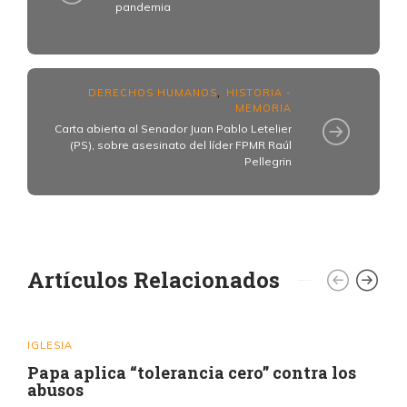
pandemia
DERECHOS HUMANOS
HISTORIA -
,
MEMORIA
Carta abierta al Senador Juan Pablo Letelier
(PS), sobre asesinato del líder FPMR Raúl
Pellegrin
Artículos Relacionados
IGLESIA
Papa aplica “tolerancia cero” contra los
abusos