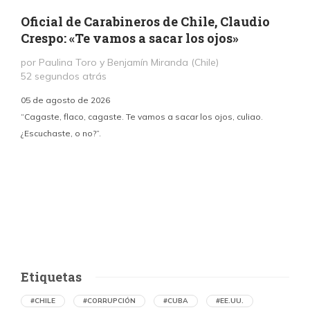
Oficial de Carabineros de Chile, Claudio
Crespo: «Te vamos a sacar los ojos»
por Paulina Toro y Benjamín Miranda (Chile)
52 segundos atrás
05 de agosto de 2026
“Cagaste, flaco, cagaste. Te vamos a sacar los ojos, culiao.
¿Escuchaste, o no?”.
c
p
i
d
Etiquetas
#CHILE
#CORRUPCIÓN
#CUBA
#EE.UU.