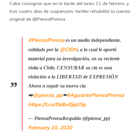
Cabe consignar que en la tarde del lunes 11 de febrero, y
tras cuatro días de suspensión, twitter rehabilitó la cuenta
original de @PiensaPrensa.
#PiensaPrensa
es un medio independiente,
@CIDH
validado por la
, a la cual le aportó
material para su investigación, en su reciente
visita a Chile, CENSURAR su cta es una
violación a la LIBERTAD de EXPRESIÓN
Ahora a seguir su nueva cta
@piensa_pp
#AguantePiensaPrensa
➡️
⬅️
https://t.co/0MbrDjqUSp
— PiensaPrensaRespaldo (@piensa_pp)
February 10, 2020