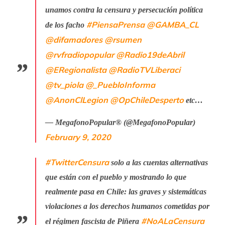
unamos contra la censura y persecución política
#PiensaPrensa
@GAMBA_CL
de los facho
@difamadores
@rsumen
@rvfradiopopular
@Radio19deAbril
@ERegionalista
@RadioTVLiberaci
@tv_piola
@_PuebloInforma
@AnonClLegion
@OpChileDesperto
etc…
— MegafonoPopular® (@MegafonoPopular)
February 9, 2020
#TwitterCensura
solo a las cuentas alternativas
que están con el pueblo y mostrando lo que
realmente pasa en Chile: las graves y sistemáticas
violaciones a los derechos humanos cometidas por
#NoALaCensura
el régimen fascista de Piñera