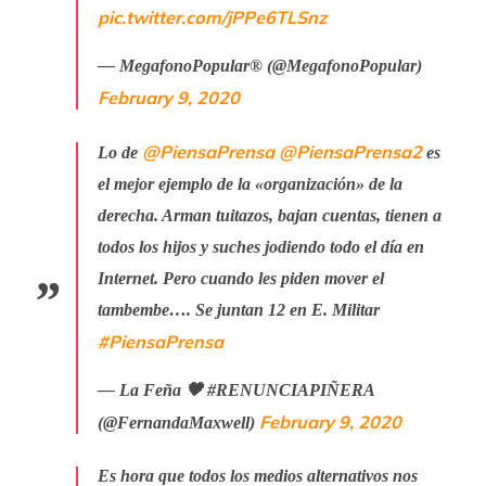
pic.twitter.com/jPPe6TLSnz
— MegafonoPopular® (@MegafonoPopular)
February 9, 2020
@PiensaPrensa
@PiensaPrensa2
Lo de
es
el mejor ejemplo de la «organización» de la
derecha. Arman tuitazos, bajan cuentas, tienen a
todos los hijos y suches jodiendo todo el día en
Internet. Pero cuando les piden mover el
tambembe…. Se juntan 12 en E. Militar
#PiensaPrensa
— La Feña 🖤 #RENUNCIAPIÑERA
February 9, 2020
(@FernandaMaxwell)
Es hora que todos los medios alternativos nos