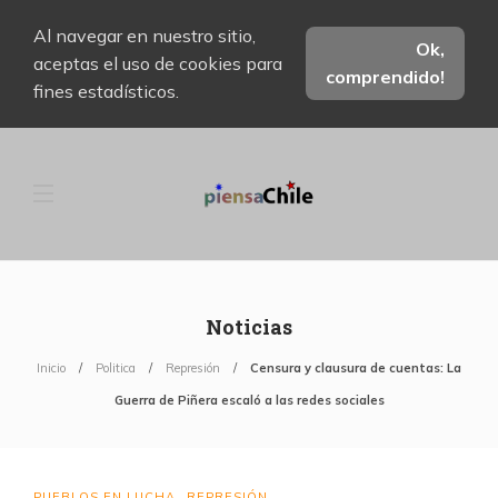
Al navegar en nuestro sitio,
Ok,
aceptas el uso de cookies para
comprendido!
fines estadísticos.
Noticias
Inicio
Politica
Represión
Censura y clausura de cuentas: La
Guerra de Piñera escaló a las redes sociales
PUEBLOS EN LUCHA
REPRESIÓN
,