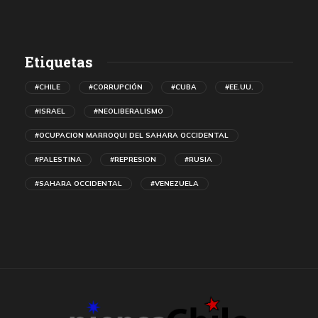
Etiquetas
#CHILE
#CORRUPCIÓN
#CUBA
#EE.UU.
#ISRAEL
#NEOLIBERALISMO
#OCUPACION MARROQUI DEL SAHARA OCCIDENTAL
#PALESTINA
#REPRESION
#RUSIA
#SAHARA OCCIDENTAL
#VENEZUELA