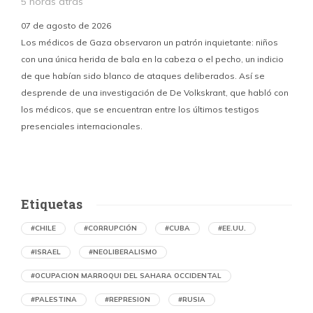
5 horas atrás
07 de agosto de 2026
Los médicos de Gaza observaron un patrón inquietante: niños
con una única herida de bala en la cabeza o el pecho, un indicio
P
de que habían sido blanco de ataques deliberados. Así se
n
desprende de una investigación de De Volkskrant, que habló con
l
los médicos, que se encuentran entre los últimos testigos
c
presenciales internacionales.
d
Etiquetas
#CHILE
#CORRUPCIÓN
#CUBA
#EE.UU.
#ISRAEL
#NEOLIBERALISMO
#OCUPACION MARROQUI DEL SAHARA OCCIDENTAL
#PALESTINA
#REPRESION
#RUSIA