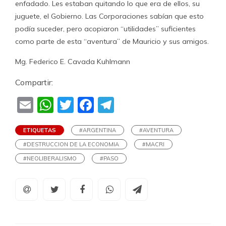
enfadado. Les estaban quitando lo que era de ellos, su
juguete, el Gobierno. Las Corporaciones sabían que esto
podía suceder, pero acopiaron “utilidades” suficientes
como parte de esta “aventura” de Mauricio y sus amigos.
Mg. Federico E. Cavada Kuhlmann
Compartir:
Email
WhatsApp
Twitter
Facebook
Telegram
ETIQUETAS
#ARGENTINA
#AVENTURA
#DESTRUCCION DE LA ECONOMIA
#MACRI
#NEOLIBERALISMO
#PASO