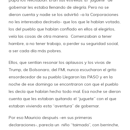
papá los felicitaban. Eran sus estrellas. El “juguete” de
gobernar les estaba llenando de alegría. Pero no se
dieron cuenta y nadie se los advirtió –a la Corporaciones
no les interesaba decírselo- que los que le habían votado,
los del pueblo que habían confiado en ellos al elegirlos,
veía las cosas de otra manera. Comenzaban a tener
hambre, a no tener trabajo, a perder su seguridad social,
a ser cada día más pobres.
Ellos, que sentían resonar los aplausos y los vivas de
Trump, de Bolsonaro, del FMI, nunca escucharon el grito
ensordecedor de su pueblo Llegaron las PASO y en la
noche de ese domingo se encontraron con que el pueblo
les decía que habían hecho todo mal. Esa noche se dieron
cuenta que les estaban quitando el “juguete” con el que
estaban viviendo esta “aventura” de gobernar.
Por eso Mauricio después –en sus primeras
declaraciones-, parecía un niño “taimado”, con berrinche,