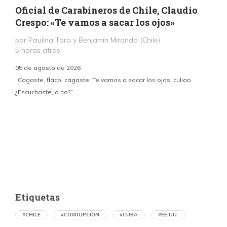
Oficial de Carabineros de Chile, Claudio
Crespo: «Te vamos a sacar los ojos»
por Paulina Toro y Benjamín Miranda (Chile)
5 horas atrás
05 de agosto de 2026
“Cagaste, flaco, cagaste. Te vamos a sacar los ojos, culiao.
¿Escuchaste, o no?”.
c
p
i
d
Etiquetas
#CHILE
#CORRUPCIÓN
#CUBA
#EE.UU.