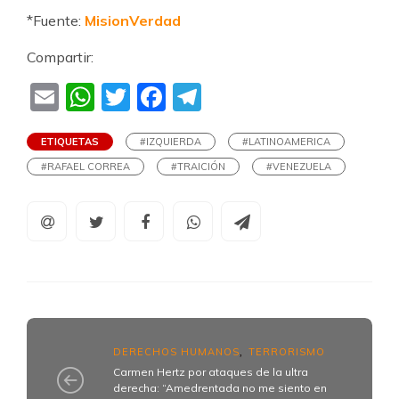
*Fuente:
MisionVerdad
Compartir:
Email
WhatsApp
Twitter
Facebook
Telegram
ETIQUETAS
#IZQUIERDA
#LATINOAMERICA
#RAFAEL CORREA
#TRAICIÓN
#VENEZUELA
DERECHOS HUMANOS
TERRORISMO
,
Carmen Hertz por ataques de la ultra
derecha: “Amedrentada no me siento en