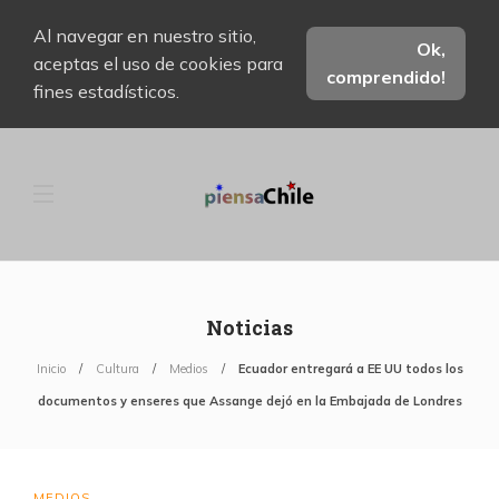
Al navegar en nuestro sitio,
Ok,
aceptas el uso de cookies para
comprendido!
fines estadísticos.
Noticias
Inicio
Cultura
Medios
Ecuador entregará a EE UU todos los
documentos y enseres que Assange dejó en la Embajada de Londres
MEDIOS