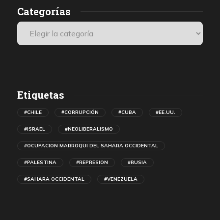
Categorías
n
Etiquetas
#CHILE
#CORRUPCIÓN
#CUBA
#EE.UU.
#ISRAEL
#NEOLIBERALISMO
#OCUPACION MARROQUI DEL SAHARA OCCIDENTAL
#PALESTINA
#REPRESION
#RUSIA
#SAHARA OCCIDENTAL
#VENEZUELA