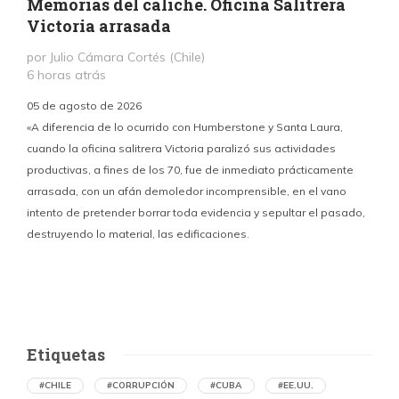
Memorias del caliche. Oficina Salitrera
Victoria arrasada
por Julio Cámara Cortés (Chile)
6 horas atrás
05 de agosto de 2026
«A diferencia de lo ocurrido con Humberstone y Santa Laura,
cuando la oficina salitrera Victoria paralizó sus actividades
productivas, a fines de los 70, fue de inmediato prácticamente
p
arrasada, con un afán demoledor incomprensible, en el vano
m
intento de pretender borrar toda evidencia y sepultar el pasado,
destruyendo lo material, las edificaciones.
u
d
Etiquetas
#CHILE
#CORRUPCIÓN
#CUBA
#EE.UU.