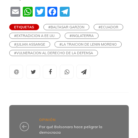
Email
WhatsApp
Twitter
Facebook
Telegram
ETIQUETAS
#BALTASAR GARZON
#ECUADOR
#EXTRADICION A EE.UU.
#INGLATERRA
#JULIAN ASSANGE
#LA TRAICION DE LENIN MORENO
#VULNERACION AL DERECHO DE LA DEFENSA
OPINIÓN
Por qué Bolsonaro hace peligrar la
democracia