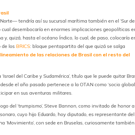
asil
rte— tendría así su sucursal marítima también en el ‘Sur de
, lo cual desembocaría en enormes implicaciones geopolíticas e
a y, quizá, hasta el océano Índico, lo cual, de paso, colocaría e
o de los
BRICS
: bloque pentapartito del que quizá se salga
lineamiento de las relaciones de Brasil con el resto del
Israel del Caribe y Sudamérica’, título que le puede quitar Bras
 desde el año pasado pertenece a la OTAN como ‘socio global
icipar en sus aventuras militares.
logo del ‘trumpismo’, Steve Bannon, como invitado de honor a
lsonaro, cuyo hijo Eduardo, hoy diputado, es representante del
ha ‘Movimiento’, con sede en Bruselas, curiosamente también