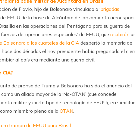
rolar la base militar de Alcántara en Brasil
ción de Flavio, hijo de Bolsonaro vinculado a ‘
brigadas
 de EEUU de la base de Alcántara de lanzamiento aeroespacia
 Brasilia en las operaciones del Pentágono para su guerra de
as fuerzas de ‘operaciones especiales’ de EEUU, que
recibirán
u
de Bolsonaro a los cuarteles de la CIA
despertó la memoria de
 hace dos décadas el hoy presidente había pregonado el cier
mbiar al país era mediante una guerra civil.
a CIA?
unta de prensa de Trump y Bolsonaro ha sido el anuncio del
l como un aliado mayor de la ‘No-OTAN’ (que concede
ento militar y cierto tipo de tecnología de EEUU), en similitu
te como miembro pleno de la
OTAN
.