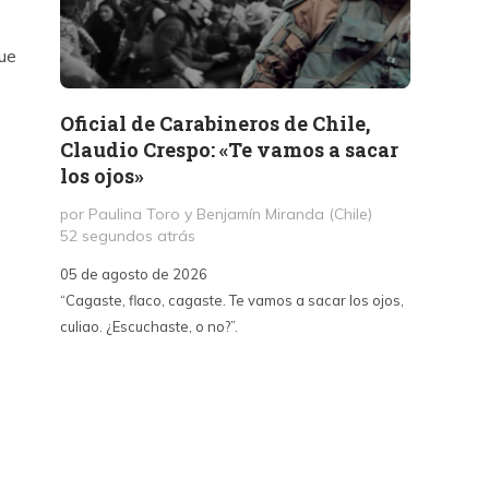
que
Oficial de Carabineros de Chile,
Memor
Claudio Crespo: «Te vamos a sacar
Salit
los ojos»
por Jul
1 día a
por Paulina Toro y Benjamín Miranda (Chile)
52 segundos atrás
05 de a
05 de agosto de 2026
«A dife
“Cagaste, flaco, cagaste. Te vamos a sacar los ojos,
Santa La
culiao. ¿Escuchaste, o no?”.
paralizó
70, fue
un afán
intento
sepulta
edifica