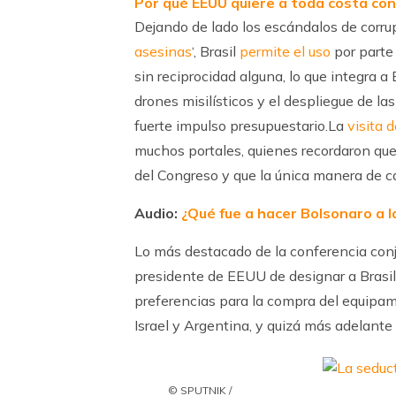
Por qué EEUU quiere a toda costa cont
Dejando de lado los escándalos de corrup
asesinas
‘, Brasil
permite el uso
por parte
sin reciprocidad alguna, lo que integra a
drones misilísticos y el despliegue de l
fuerte impulso presupuestario.La
visita 
muchos portales, quienes recordaron que
del Congreso y que la única manera de ca
Audio:
¿Qué fue a hacer Bolsonaro a l
Lo más destacado de la conferencia conj
presidente de EEUU de designar a Brasi
preferencias para la compra del equipami
Israel y Argentina, y quizá más adelan
© SPUTNIK /