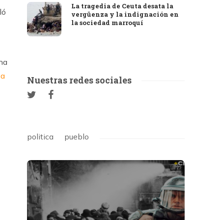
La tragedia de Ceuta desata la
ló
vergüenza y la indignación en
la sociedad marroquí
 ha
sa
Nuestras redes sociales
politica
pueblo