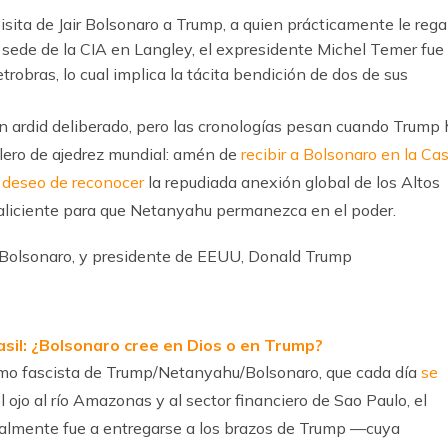
ita de Jair Bolsonaro a Trump, a quien prácticamente le rega
a sede de la CIA en Langley, el expresidente Michel Temer fue
robras, lo cual implica la tácita bendición de dos de sus
un ardid deliberado, pero las cronologías pesan cuando Trump
lero de ajedrez mundial: amén de
recibir a Bolsonaro en la Ca
u deseo de reconocer
la repudiada anexión global de los Altos
e aliciente para que Netanyahu permanezca en el poder.
sil: ¿Bolsonaro cree en Dios o en Trump?
smo fascista de Trump/Netanyahu/Bolsonaro, que cada día
se
ojo al río Amazonas y al sector financiero de Sao Paulo, el
teralmente fue a entregarse a los brazos de Trump —cuya