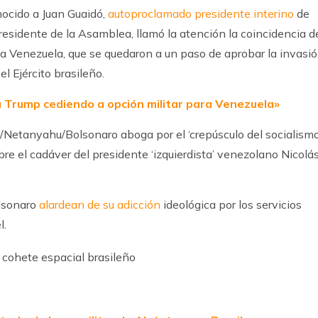
cido a Juan Guaidó,
autoproclamado presidente interino
de
esidente de la Asamblea, llamó la atención la coincidencia d
 a Venezuela, que se quedaron a un paso de aprobar la invasi
l Ejército brasileño.
 Trump cediendo a opción militar para Venezuela»
p/Netanyahu/Bolsonaro aboga por el ‘crepúsculo del socialismo
re el cadáver del presidente ‘izquierdista’ venezolano Nicolá
olsonaro
alardean de su adicción
ideológica por los servicios
l.