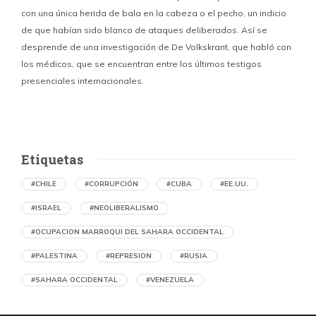
con una única herida de bala en la cabeza o el pecho, un indicio
P
de que habían sido blanco de ataques deliberados. Así se
n
desprende de una investigación de De Volkskrant, que habló con
l
los médicos, que se encuentran entre los últimos testigos
c
presenciales internacionales.
d
Etiquetas
#CHILE
#CORRUPCIÓN
#CUBA
#EE.UU.
#ISRAEL
#NEOLIBERALISMO
#OCUPACION MARROQUI DEL SAHARA OCCIDENTAL
#PALESTINA
#REPRESION
#RUSIA
#SAHARA OCCIDENTAL
#VENEZUELA
Ejecución de niños palestinos con un solo
tiro