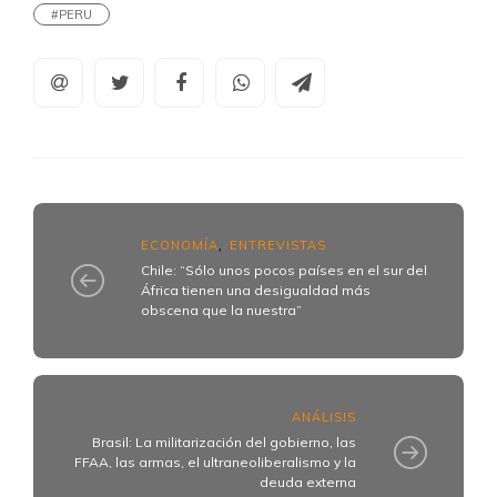
#PERU
ECONOMÍA
ENTREVISTAS
,
Chile: “Sólo unos pocos países en el sur del
África tienen una desigualdad más
obscena que la nuestra”
ANÁLISIS
Brasil: La militarización del gobierno, las
FFAA, las armas, el ultraneoliberalismo y la
deuda externa