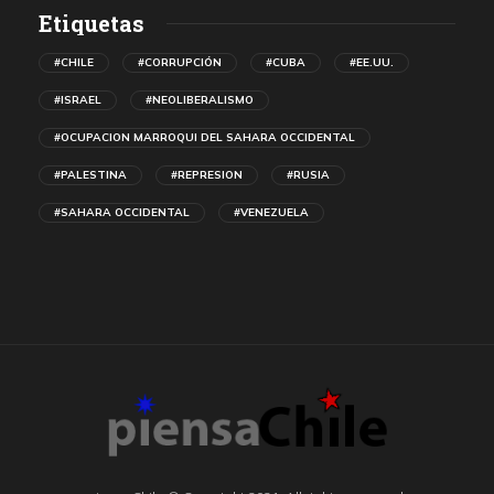
Etiquetas
#CHILE
#CORRUPCIÓN
#CUBA
#EE.UU.
#ISRAEL
#NEOLIBERALISMO
#OCUPACION MARROQUI DEL SAHARA OCCIDENTAL
#PALESTINA
#REPRESION
#RUSIA
#SAHARA OCCIDENTAL
#VENEZUELA