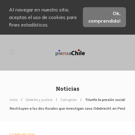
Al navegar en nuestro sitio,
Ok,
aceptas el uso de cookies para
comprendido!
fines estadísticos.
Noticias
Inicio
Derecho y justicia
Corrupcion
Triunfa la presión social:
Restituyen a los dos fiscales que investigan caso Odebrecht en Perú
CORRUPCION