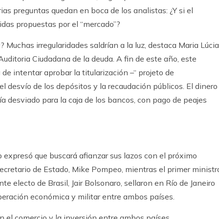
ias preguntas quedan en boca de los analistas: ¿Y si el
das propuestas por el “mercado”?
? Muchas irregularidades saldrían a la luz, destaca Maria Lúcia
 Auditoria Ciudadana de la deuda. A fin de este año, este
e intentar aprobar la titularización –“ projeto de
 el desvío de los depósitos y la recaudación públicos. El dinero
ría desviado para la caja de los bancos, con pago de peajes
 expresó que buscará afianzar sus lazos con el próximo
secretario de Estado, Mike Pompeo, mientras el primer ministr
te electo de Brasil, Jair Bolsonaro, sellaron en Río de Janeiro
peración económica y militar entre ambos países.
 el comercio y la inversión entre ambos países,