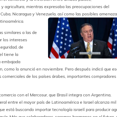
y agricultura, mientras expresaba las preocupaciones del
 Cuba, Nicaragua y Venezuela, así como las posibles amenaz
atinoamérica.
s similares a las de
r los intereses
seguridad, de
l tiene la
la embajada
lén, como lo anunció en noviembre. Pero después indicó que es
as comerciales de los países árabes, importantes compradores
 comercio con el Mercosur, que Brasil integra con Argentina,
eral entre el mayor país de Latinoamérica e Israel alcanza mil
que está buscando importar tecnología israelí para producir ag
sequía. Más que colaboradores, seremos hermanos en el futuro,