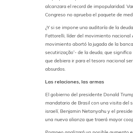
alcanzara el record de impopularidad. Var
Congreso no aprueba el paquete de medi
¿Y si se impone una auditoría de la deuda
Fattorelli, líder del movimiento nacional
movimiento abortó la jugada de la banca d
secutirização”- de la deuda, que significa
que debiera ir para el tesoro nacional se
absurdos.
Las relaciones, las armas
El gobierno del presidente Donald Trump
mandatario de Brasil con una visita del 
israelí, Benjamin Netanyahu y el presiden
una nueva alianza que traerá mayor coo
Pompeo analizará un posible aumento en