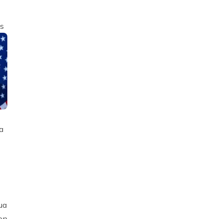
as
a
ua
 en