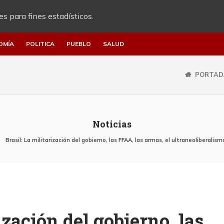
es para fines estadísticos.
OMÍA
POLITICA
PUEBLO
SALUD
PORTAD
Noticias
Brasil: La militarización del gobierno, las FFAA, las armas, el ultraneoliberalis
ización del gobierno, las