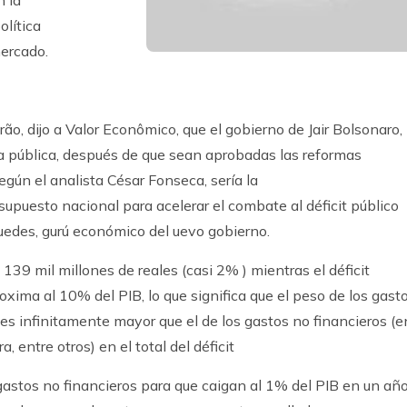
olítica
ercado.
ão, dijo a Valor Econômico, que el gobierno de Jair Bolsonaro,
a pública, después de que sean aprobadas las reformas
Según el analista César Fonseca, sería la
supuesto nacional para acelerar el combate al déficit público
Guedes, gurú económico del uevo gobierno.
n 139 mil millones de reales (casi 2% ) mientras el déficit
oxima al 10% del PIB, lo que significa que el peso de los gast
 es infinitamente mayor que el de los gastos no financieros (e
a, entre otros) en el total del déficit
gastos no financieros para que caigan al 1% del PIB en un año