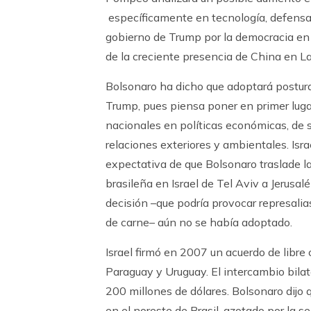
específicamente en tecnología, defensa 
gobierno de Trump por la democracia en
de la creciente presencia de China en L
Bolsonaro ha dicho que adoptará postura
Trump, pues piensa poner en primer luga
nacionales en políticas económicas, de 
relaciones exteriores y ambientales. Israe
expectativa de que Bolsonaro traslade 
brasileña en Israel de Tel Aviv a Jerusa
decisión –que podría provocar represali
de carne– aún no se había adoptado.
Israel firmó en 2007 un acuerdo de libre
Paraguay y Uruguay. El intercambio bilat
200 millones de dólares. Bolsonaro dijo 
en el noreste de Brasil, azotado por la 