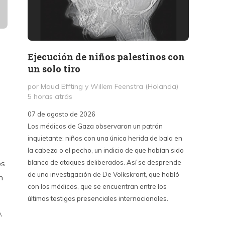
Ejecución de niños palestinos con
Peter
un solo tiro
reuni
mant
por Maud Effting y Willem Feenstra (Holanda)
5 horas atrás
por Fél
14 hor
07 de agosto de 2026
Los médicos de Gaza observaron un patrón
07 de a
inquietante: niños con una única herida de bala en
Peter T
la cabeza o el pecho, un indicio de que habían sido
confere
os
blanco de ataques deliberados. Así se desprende
Chile. S
de una investigación de De Volkskrant, que habló
del nue
n
con los médicos, que se encuentran entre los
combina 
últimos testigos presenciales internacionales.
datos, 
estraté
,