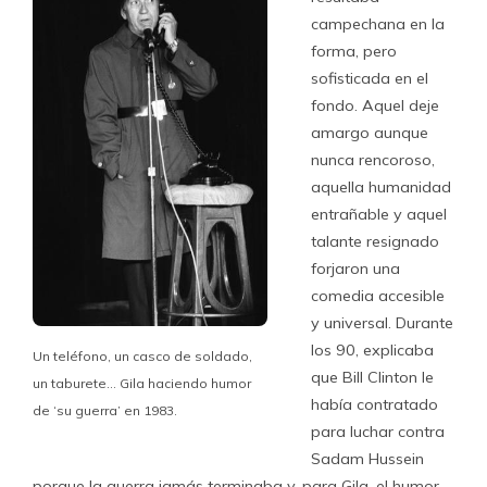
campechana en la
forma, pero
sofisticada en el
fondo. Aquel deje
amargo aunque
nunca rencoroso,
aquella humanidad
entrañable y aquel
talante resignado
forjaron una
comedia accesible
y universal. Durante
los 90, explicaba
Un teléfono, un casco de soldado,
que Bill Clinton le
un taburete… Gila haciendo humor
había contratado
de ‘su guerra’ en 1983.
para luchar contra
Sadam Hussein
porque la guerra jamás terminaba y, para Gila, el humor