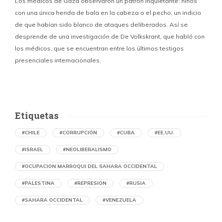
Los médicos de Gaza observaron un patrón inquietante: niños
con una única herida de bala en la cabeza o el pecho, un indicio
P
de que habían sido blanco de ataques deliberados. Así se
n
desprende de una investigación de De Volkskrant, que habló con
l
los médicos, que se encuentran entre los últimos testigos
c
presenciales internacionales.
d
Etiquetas
#CHILE
#CORRUPCIÓN
#CUBA
#EE.UU.
#ISRAEL
#NEOLIBERALISMO
#OCUPACION MARROQUI DEL SAHARA OCCIDENTAL
#PALESTINA
#REPRESION
#RUSIA
#SAHARA OCCIDENTAL
#VENEZUELA
Ejecución de niños palestinos con un solo
tiro