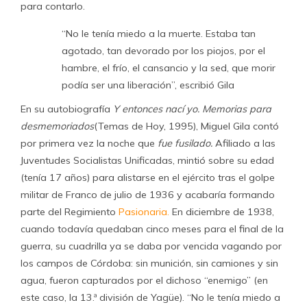
para contarlo.
“No le tenía miedo a la muerte. Estaba tan
agotado, tan devorado por los piojos, por el
hambre, el frío, el cansancio y la sed, que morir
podía ser una liberación”, escribió Gila
En su autobiografía
Y entonces nací yo. Memorias para
desmemoriados
(Temas de Hoy, 1995), Miguel Gila contó
por primera vez la noche que
fue fusilado.
Afiliado a las
Juventudes Socialistas Unificadas, mintió sobre su edad
(tenía 17 años) para alistarse en el ejército tras el golpe
militar de Franco de julio de 1936 y acabaría formando
parte del Regimiento
Pasionaria.
En diciembre de 1938,
cuando todavía quedaban cinco meses para el final de la
guerra, su cuadrilla ya se daba por vencida vagando por
los campos de Córdoba: sin munición, sin camiones y sin
agua, fueron capturados por el dichoso “enemigo” (en
este caso, la 13.ª división de Yagüe). “No le tenía miedo a