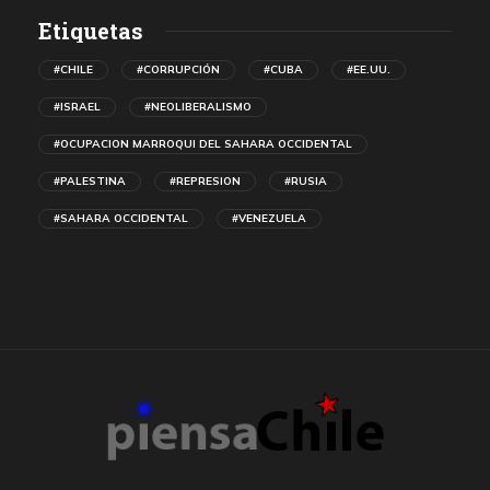
Etiquetas
#CHILE
#CORRUPCIÓN
#CUBA
#EE.UU.
#ISRAEL
#NEOLIBERALISMO
#OCUPACION MARROQUI DEL SAHARA OCCIDENTAL
#PALESTINA
#REPRESION
#RUSIA
#SAHARA OCCIDENTAL
#VENEZUELA