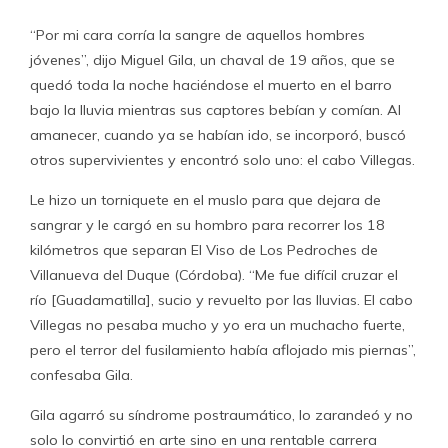
“Por mi cara corría la sangre de aquellos hombres
jóvenes”, dijo Miguel Gila, un chaval de 19 años, que se
quedó toda la noche haciéndose el muerto en el barro
bajo la lluvia mientras sus captores bebían y comían. Al
amanecer, cuando ya se habían ido, se incorporó, buscó
otros supervivientes y encontró solo uno: el cabo Villegas.
Le hizo un torniquete en el muslo para que dejara de
sangrar y le cargó en su hombro para recorrer los 18
kilómetros que separan El Viso de Los Pedroches de
Villanueva del Duque (Córdoba). “Me fue difícil cruzar el
río [Guadamatilla], sucio y revuelto por las lluvias. El cabo
Villegas no pesaba mucho y yo era un muchacho fuerte,
pero el terror del fusilamiento había aflojado mis piernas”,
confesaba Gila.
Gila agarró su síndrome postraumático, lo zarandeó y no
solo lo convirtió en arte sino en una rentable carrera