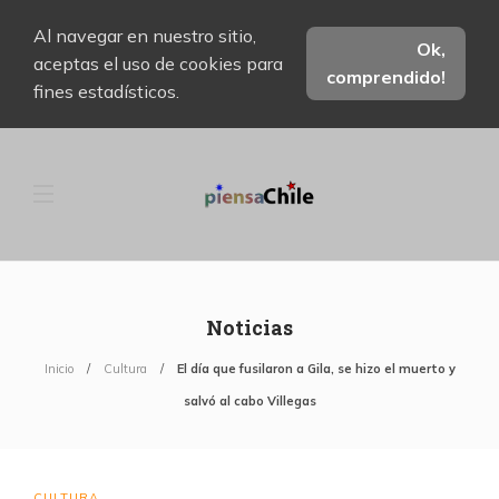
Al navegar en nuestro sitio,
Ok,
aceptas el uso de cookies para
comprendido!
fines estadísticos.
Noticias
Inicio
Cultura
El día que fusilaron a Gila, se hizo el muerto y
salvó al cabo Villegas
CULTURA