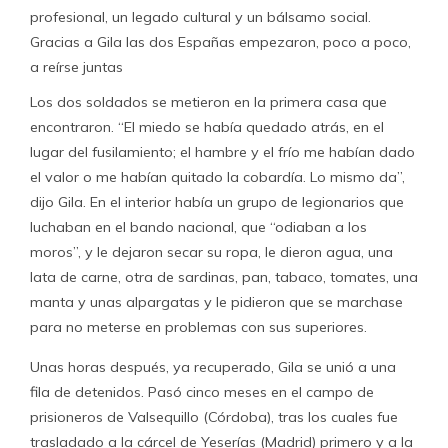
profesional, un legado cultural y un bálsamo social.
Gracias a Gila las dos Españas empezaron, poco a poco,
a reírse juntas
Los dos soldados se metieron en la primera casa que
encontraron. “El miedo se había quedado atrás, en el
lugar del fusilamiento; el hambre y el frío me habían dado
el valor o me habían quitado la cobardía. Lo mismo da”,
dijo Gila. En el interior había un grupo de legionarios que
luchaban en el bando nacional, que “odiaban a los
moros”, y le dejaron secar su ropa, le dieron agua, una
lata de carne, otra de sardinas, pan, tabaco, tomates, una
manta y unas alpargatas y le pidieron que se marchase
para no meterse en problemas con sus superiores.
Unas horas después, ya recuperado, Gila se unió a una
fila de detenidos. Pasó cinco meses en el campo de
prisioneros de Valsequillo (Córdoba), tras los cuales fue
trasladado a la cárcel de Yeserías (Madrid) primero y a la