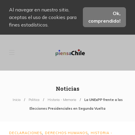
Al navegar en nuestro sitio,
Ok,
aceptas el uso de cookies para
comprendido!
fines estadísticos.
Noticias
Inicio
Politica
Historia - Memoria
La UNExPP frente a las
Elecciones Presidenciales en Segunda Vuelta
DECLARACIONES
DERECHOS HUMANOS
HISTORIA -
,
,