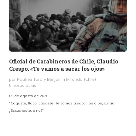
Oficial de Carabineros de Chile, Claudio
Crespo: «Te vamos a sacar los ojos»
por Paulina Toro y Benjamín Miranda (Chile)
5 horas atrás
05 de agosto de 2026
“Cagaste, flaco, cagaste. Te vamos a sacar los ojos, culiao.
¿Escuchaste, o no?”.
c
p
i