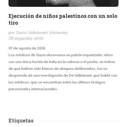
Ejecución de niños palestinos con un solo
tiro
por Diario Volkskrant (Holanda)
39 segundos atrás
07 de agosto de 2026
Los médicos de Gaza observaron un patrón inquietante: niños
con una única herida de bala en la cabeza o el pecho, un indicio
P
de que habían sido blanco de ataques deliberados. Así se
n
desprende de una investigación de De Volkskrant, que habló con
l
los médicos, que se encuentran entre los últimos testigos
c
presenciales internacionales.
d
Etiquetas