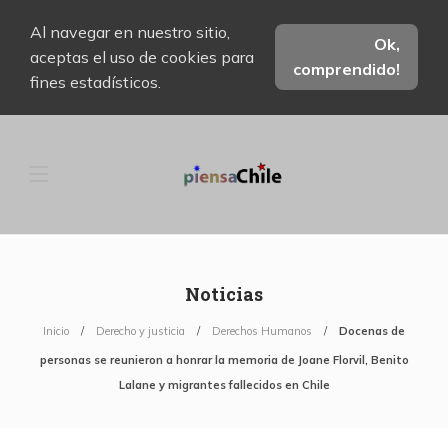
Al navegar en nuestro sitio,
Ok,
aceptas el uso de cookies para
comprendido!
fines estadísticos.
Noticias
Inicio
Derecho y justicia
Derechos Humanos
Docenas de
personas se reunieron a honrar la memoria de Joane Florvil, Benito
Lalane y migrantes fallecidos en Chile