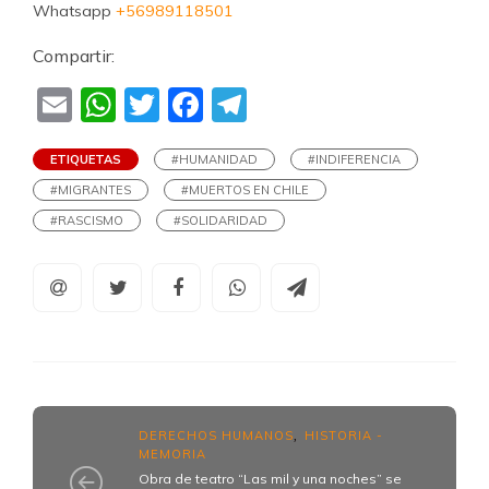
Whatsapp
+56989118501
Compartir:
Email
WhatsApp
Twitter
Facebook
Telegram
ETIQUETAS
#HUMANIDAD
#INDIFERENCIA
#MIGRANTES
#MUERTOS EN CHILE
#RASCISMO
#SOLIDARIDAD
DERECHOS HUMANOS
HISTORIA -
,
MEMORIA
Obra de teatro “Las mil y una noches” se