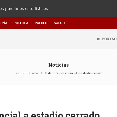
es para fines estadísticos.
OMÍA
POLITICA
PUEBLO
SALUD
PORTAD
Noticias
Inicio
Opinión
El debate presidencial a estadio cerrado
ncial a estadio cerrado