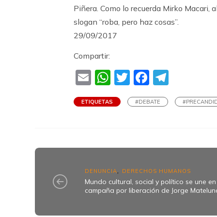
Piñera. Como lo recuerda Mirko Macari, al
slogan “roba, pero haz cosas”.
29/09/2017
Compartir:
Email
WhatsApp
Twitter
Faceboo
Teleg
ETIQUETAS
#DEBATE
#PRECANDID
DENUNCIA
DERECHOS HUMANOS
,
Mundo cultural, social y político se une en
campaña por liberación de Jorge Matelun