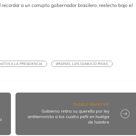
 recordar a un corrupto gobernador brasilero, reelecto bajo el
k
ram
ATOS A LA PRESIDENCIA
#RAFAEL LUIS GUMUCIO RIVAS
PUEBLO MAPUCHE
Gobierno retira su querella por ley
antiterrorista a los cuatro peñi en huelga
a
de hambre