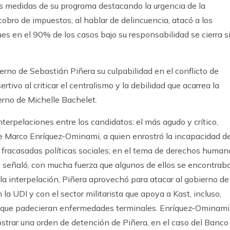
las medidas de su programa destacando la urgencia de la
 cobro de impuestos; al hablar de delincuencia, atacó a los
ues en el 90% de los casos bajo su responsabilidad se cierra s
bierno de Sebastián Piñera su culpabilidad en el conflicto de
tivo al criticar el centralismo y la debilidad que acarrea la
erno de Michelle Bachelet.
terpelaciones entre los candidatos: el más agudo y crítico,
e Marco Enríquez-Ominami, a quien enrostró la incapacidad d
us fracasadas políticas sociales; en el tema de derechos human
 y señaló, con mucha fuerza que algunos de ellos se encontrab
la interpelación, Piñera aprovechó para atacar al gobierno de
a UDI y con el sector militarista que apoya a Kast, incluso,
co que padecieran enfermedades terminales. Enríquez-Ominami
trar una orden de detención de Piñera, en el caso del Banco