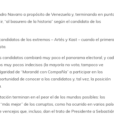
ndro Navarro a propósito de Venezuela y, terminando en punta
r, “al basurero de la historia” según el candidato de los
 candidatos de los extremos – Artés y Kast – cuando el primer
sta.
os candidatos cambiará muy poco el panorama electoral, y ca
los muy pocos indecisos (la mayoría no vota, tampoco ve
ulgaridad de “Morandé con Compañía” a participar en los
ortunidad de conocer a los candidatos y, tal vez, la posición
.
tación terminan en el peor el de los mundos posibles: los
l “más mejor” de los corruptos, como ha ocurrido en varios paí
 vencejos que, incluso, dan el trato de Presidente a Sebastiá