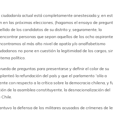
e la ciudadanía actual está completamente anestesiada y, en es
n en las próximas elecciones, (hagamos el ensayo de pregunt
lido de los candidatos de su distrito y, seguramente, la
il encontrar personas que sepan aquellos de los ocho aspirant
encontramos al más alto nivel de apatía y/o analfabetismo
udadanos no pone en cuestión la legitimidad de los cargos, si
stema político.
ueda de preguntas para presentarse y definir el color de su
planteó la refundación del país y que el parlamento “olía a
nte con respecto a la crítica sobre la democracia chilena, y f
ción de la asamblea constituyente, la desnacionalización del
 Chile.
antuvo la defensa de los militares acusados de crímenes de l