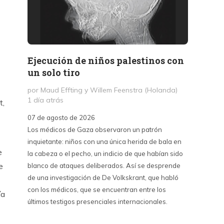
Ejecución de niños palestinos con
Peter
un solo tiro
reuni
mant
por Maud Effting y Willem Feenstra (Holanda)
1 día atrás
por Fél
t,
2 días 
07 de agosto de 2026
Los médicos de Gaza observaron un patrón
07 de a
inquietante: niños con una única herida de bala en
Peter T
e
la cabeza o el pecho, un indicio de que habían sido
confere
e
blanco de ataques deliberados. Así se desprende
Chile. S
de una investigación de De Volkskrant, que habló
del nue
con los médicos, que se encuentran entre los
combina 
ía
últimos testigos presenciales internacionales.
datos, 
estraté