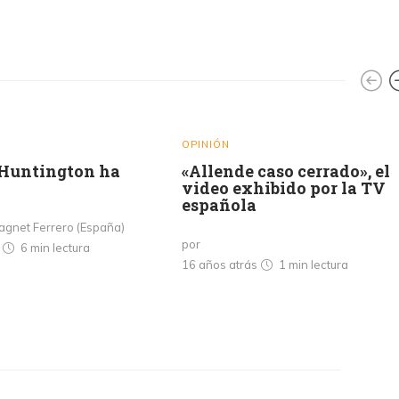
OPINIÓN
Huntington ha
«Allende caso cerrado», el
video exhibido por la TV
española
agnet Ferrero (España)
por
s
6 min
lectura
16 años atrás
1 min
lectura