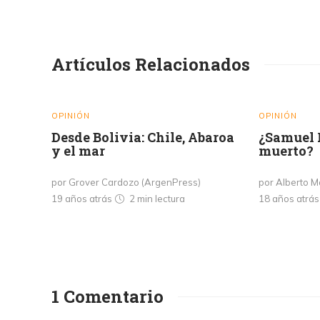
Artículos Relacionados
OPINIÓN
OPINIÓN
Desde Bolivia: Chile, Abaroa
¿Samuel 
y el mar
muerto?
por Grover Cardozo (ArgenPress)
por Alberto M
19 años atrás
2 min
lectura
18 años atrá
1 Comentario