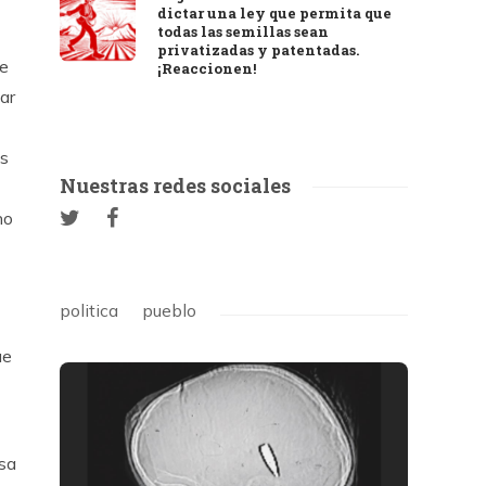
dictar una ley que permita que
todas las semillas sean
privatizadas y patentadas.
te
¡Reaccionen!
ar
es
Nuestras redes sociales
no
politica
pueblo
ue
esa