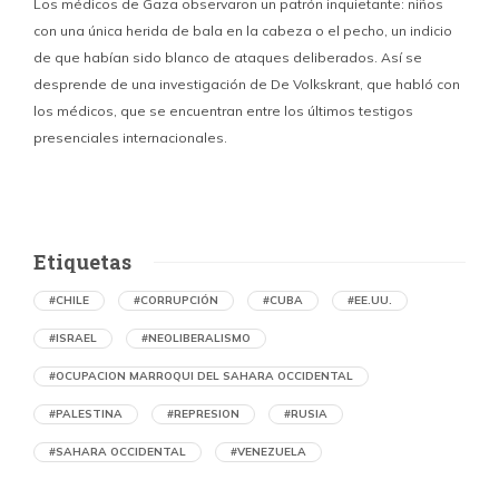
Los médicos de Gaza observaron un patrón inquietante: niños
con una única herida de bala en la cabeza o el pecho, un indicio
P
de que habían sido blanco de ataques deliberados. Así se
n
desprende de una investigación de De Volkskrant, que habló con
l
los médicos, que se encuentran entre los últimos testigos
c
presenciales internacionales.
d
Etiquetas
#CHILE
#CORRUPCIÓN
#CUBA
#EE.UU.
#ISRAEL
#NEOLIBERALISMO
#OCUPACION MARROQUI DEL SAHARA OCCIDENTAL
#PALESTINA
#REPRESION
#RUSIA
#SAHARA OCCIDENTAL
#VENEZUELA
Ejecución de niños palestinos con un solo
tiro