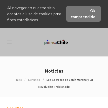
Al navegar en nuestro sitio,
Ok,
aceptas el uso de cookies para
comprendido!
fines estadísticos.
Noticias
Inicio
Denuncia
Los Secretos de Lenín Moreno y La
Revolución Traicionada
DENUNCIA