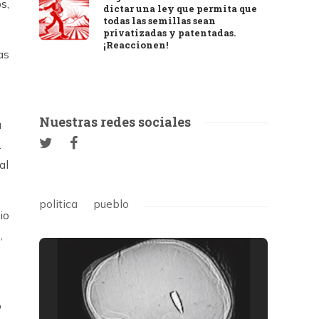
s,
dictar una ley que permita que
todas las semillas sean
privatizadas y patentadas.
¡Reaccionen!
as
Nuestras redes sociales
a
.
al
politica
pueblo
io
,
o