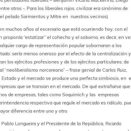
s pensadores liberales – Benjamín Vicuña Mackenna, Diego
re otros -. Para los liberales rojos, civilizar era sinónimo de
el pelado Sarmientos y Mitre en nuestros vecinos)
 en muchos años al escenario que está ocurriendo hoy, con el
 proponía “estatizar” el cohecho y el soborno, es decir, en ve
ualquier cargo de representación popular sobornaran a los
stado: sería menos oneroso por el efecto de la centralización y
an los ejércitos profesiones y de los ejércitos particulares; de
 “neoliberalismo norcoreano” – frase genial de Carlos Ruiz,
el Estado y el mercado se produce una perfecta simbiosis, en e
mpresas que se transan en el mercado. De qué extrañarse que 
Bonos de empresas, tales como Soquimich y las empresas
erintendencia respectiva que regule el mercado es ridículo, pu
ayor diferencia entre uno y otro.
 Pablo Longueira y el Presidente de la República, Ricardo