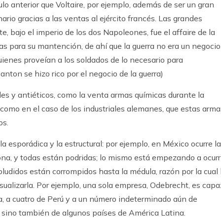
culo anterior que Voltaire, por ejemplo, además de ser un gran
onario gracias a las ventas al ejército francés. Las grandes
e, bajo el imperio de los dos Napoleones, fue el affaire de la
rias para su mantención, de ahí que la guerra no era un negocio
uienes proveían a los soldados de lo necesario para
anton se hizo rico por el negocio de la guerra)
s y antiéticos, como la venta armas químicas durante la
como en el caso de los industriales alemanes, que estas arma
os.
la esporádica y la estructural: por ejemplo, en México ocurre la
ona, y todas están podridas; lo mismo está empezando a ocurr
coludidos están corrompidos hasta la médula, razón por la cual
 visualizarla. Por ejemplo, una sola empresa, Odebrecht, es capa
, a cuatro de Perú y a un número indeterminado aún de
, sino también de algunos países de América Latina.