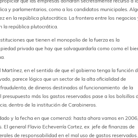
propiciar que las empresas donaran secretamente recurso a l
lica y parlamentarios, como a los candidatos municipales. Alg
z en la república plutocrática. La frontera entre los negocios 
 la república plutocrática.
nstituciones que tienen el monopolio de la fuerza es la
opiedad privada que hay que salvaguardarla como como el bie
na.
l Martínez, en el sentido de que el gobierno tenga la función 
ado, parece lógico que un sector de la alta oficialidad de
fraudulenta, de dineros destinados al funcionamiento de la
el presupuesto más los gastos reservados pase a los bolsillos 
ia, dentro de la institución de Carabineros.
udado y la fecha en que comenzó: hasta ahora vamos en 2006
 El general Flavio Echeverría Cortez, ex jefe de finanzas de
erales de responsabilidad en el mal uso de gastos reservados.