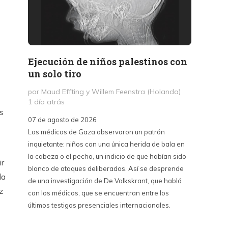
Ejecución de niños palestinos con
Peter
un solo tiro
reuni
mant
por Maud Effting y Willem Feenstra (Holanda)
1 día atrás
por Fél
s
2 días 
07 de agosto de 2026
Los médicos de Gaza observaron un patrón
07 de a
inquietante: niños con una única herida de bala en
Peter T
la cabeza o el pecho, un indicio de que habían sido
confere
ir
blanco de ataques deliberados. Así se desprende
Chile. S
 la
de una investigación de De Volkskrant, que habló
del nue
z
con los médicos, que se encuentran entre los
combina 
últimos testigos presenciales internacionales.
datos, 
estraté