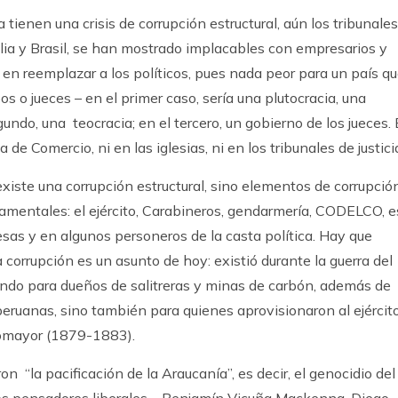
 tienen una crisis de corrupción estructural, aún los tribunales
talia y Brasil, se han mostrado implacables con empresarios y
es en reemplazar a los políticos, pues nada peor para un país q
s o jueces – en el primer caso, sería una plutocracia, una
ndo, una teocracia; en el tercero, un gobierno de los jueces. 
 de Comercio, ni en las iglesias, ni en los tribunales de justici
xiste una corrupción estructural, sino elementos de corrupció
amentales: el ejército, Carabineros, gendarmería, CODELCO, 
sas y en algunos personeros de la casta política. Hay que
 corrupción es un asunto de hoy: existió durante la guerra del
dondo para dueños de salitreras y minas de carbón, además de
ruanas, sino también para quienes aprovisionaron al ejército
otomayor (1879-1883).
on “la pacificación de la Araucanía”, es decir, el genocidio del