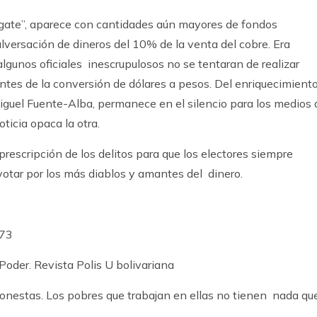
ogate”, aparece con cantidades aún mayores de fondos
lversación de dineros del 10% de la venta del cobre. Era
lgunos oficiales inescrupulosos no se tentaran de realizar
antes de la conversión de dólares a pesos. Del enriquecimient
 Miguel Fuente-Alba, permanece en el silencio para los medios 
ticia opaca la otra.
rescripción de los delitos para que los electores siempre
 votar por los más diablos y amantes del dinero.
973
Poder. Revista Polis U bolivariana
onestas. Los pobres que trabajan en ellas no tienen nada qu