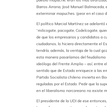
pueblo mapuche, eran los más avanzado
Barros Arrana, José Manuel Balmaceda, ent
exterminar mapuches. (peor en el caso d
El político Marcial Martínez se adelantó
“milicogate, pacogate, Codelcogate, quien
de que los empresarios y candidatos a c
ciudadanos, lo hiciera directamente el E
tendría, además, la ventaja de la cual goz
esta manera pasaríamos del feudalismo al
ideólogo del Frente Amplio – así, entre 
sentido que de Estado enriquece a las e
Partido Socialista chileno invierta en 
reguladas por el Estado. Pedir que la sup
en el liberalismo norcoreano no existe m
El presidente de la UDI de ese entonces,