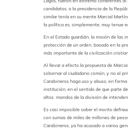
Lagos, fueron en extremo coherentes al 
candidatos, a la presidencia de la Repúb
similar tenía en su mente Marcial Martíne
la política es, simplemente, muy tenue en
En el Estado guardián, la misión de las i
protección de un orden, basado en la pr
más importante de la civilización cristia
Al llevar a efecto la propuesta de Marcia
sobornar al ciudadano común, y no al priv
Carabineros haga uso y abuso, en forma 
institución, en el sentido de que parte d
altos mandos de la división de intendenc
Es casi imposible saber el monto defra
con sumas de miles de millones de pesos.
Carabineros, ya ha acusado a varios gen