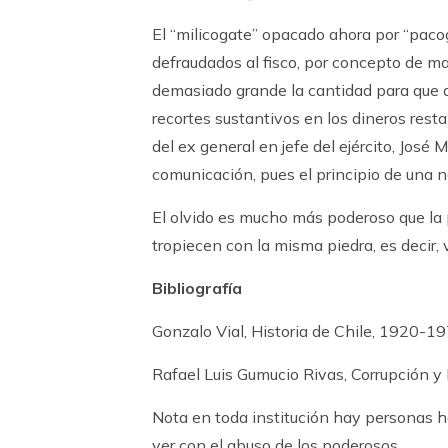
El “milicogate” opacado ahora por “pac
defraudados al fisco, por concepto de ma
demasiado grande la cantidad para que a
recortes sustantivos en los dineros rest
del ex general en jefe del ejército, José
comunicación, pues el principio de una no
El olvido es mucho más poderoso que la p
tropiecen con la misma piedra, es decir,
Bibliografía
Gonzalo Vial, Historia de Chile, 1920-1
Rafael Luis Gumucio Rivas, Corrupción y 
Nota en toda institución hay personas h
ver con el abuso de los poderosos