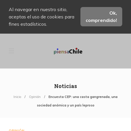
Al navegar en nuestro sitio,
Ok,
aceptas el uso de cookies para
comprendido!
fines estadísticos.
Noticias
Inicio
Opinión
Encuesta CEP: una casta gangrenada, una
sociedad anómica y un país leproso
OPINIÓN