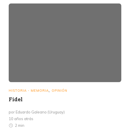
HISTORIA - MEMORIA
OPINIÓN
,
Fidel
por Eduardo Galeano (Uruguay)
10 años atrás
2 min