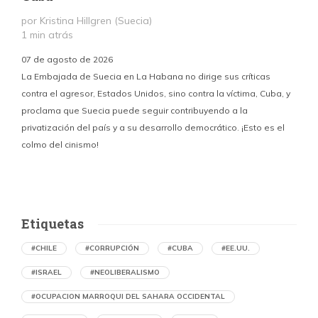
por Kristina Hillgren (Suecia)
1 min atrás
“
07 de agosto de 2026
¿
La Embajada de Suecia en La Habana no dirige sus críticas
contra el agresor, Estados Unidos, sino contra la víctima, Cuba, y
proclama que Suecia puede seguir contribuyendo a la
privatización del país y a su desarrollo democrático. ¡Esto es el
colmo del cinismo!
Etiquetas
#CHILE
#CORRUPCIÓN
#CUBA
#EE.UU.
#ISRAEL
#NEOLIBERALISMO
#OCUPACION MARROQUI DEL SAHARA OCCIDENTAL