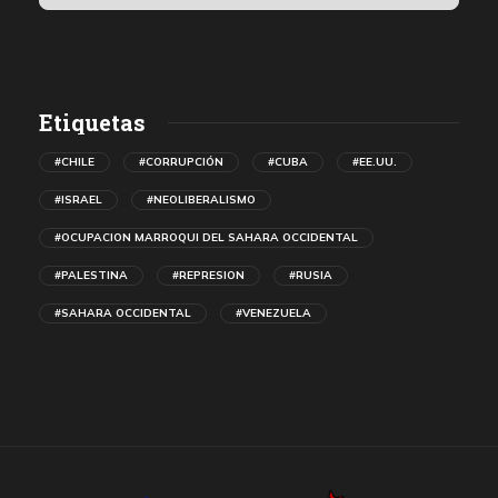
Etiquetas
#CHILE
#CORRUPCIÓN
#CUBA
#EE.UU.
#ISRAEL
#NEOLIBERALISMO
#OCUPACION MARROQUI DEL SAHARA OCCIDENTAL
#PALESTINA
#REPRESION
#RUSIA
#SAHARA OCCIDENTAL
#VENEZUELA