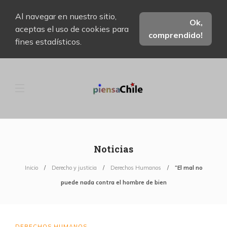
Al navegar en nuestro sitio,
Ok,
aceptas el uso de cookies para
comprendido!
fines estadísticos.
Noticias
Inicio
Derecho y justicia
Derechos Humanos
“El mal no
puede nada contra el hombre de bien
DERECHOS HUMANOS