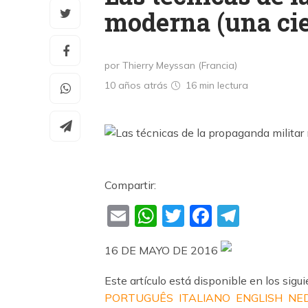
moderna (una cie
por Thierry Meyssan (Francia)
10 años atrás
16 min
lectura
Compartir:
Email
WhatsApp
Twitter
Faceboo
Teleg
16 DE MAYO DE 2016
Este artículo está disponible en los sigu
PORTUGUÊS
ITALIANO
ENGLISH
NE