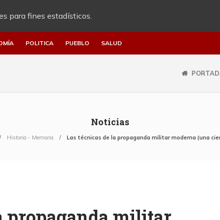
es para fines estadísticos.
OMÍA
POLITICA
PUEBLO
SALUD
PORTAD
Noticias
Historia - Memoria
Las técnicas de la propaganda militar moderna (una cie
la propaganda militar