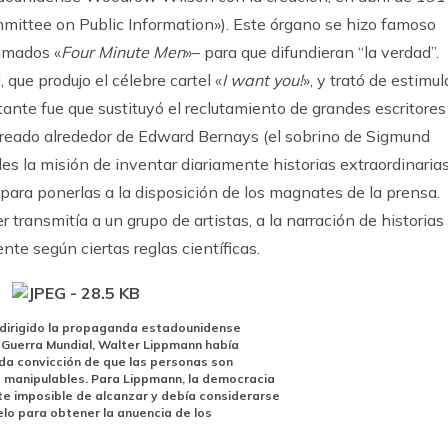
mittee on Public Information»). Este órgano se hizo famoso
lamados «
Four Minute Men
»– para que difundieran “la verdad”.
que produjo el célebre cartel «
I want you!
», y trató de estimul
tante fue que sustituyó el reclutamiento de grandes escritores
 creado alrededor de Edward Bernays (el sobrino de Sigmund
s la misión de inventar diariamente historias extraordinarias
 para ponerlas a la disposición de los magnates de la prensa.
 transmitía a un grupo de artistas, a la narración de historias
nte según ciertas reglas científicas.
dirigido la propaganda estadounidense
 Guerra Mundial, Walter Lippmann había
nda convicción de que las personas son
manipulables. Para Lippmann, la democracia
te imposible de alcanzar y debía considerarse
lo para obtener la anuencia de los