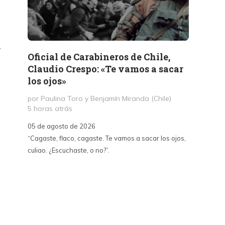
V
Oficial de Carabineros de Chile,
Memor
Claudio Crespo: «Te vamos a sacar
Salit
los ojos»
por Jul
1 día a
por Paulina Toro y Benjamín Miranda (Chile)
5 horas atrás
05 de a
05 de agosto de 2026
«A dife
“Cagaste, flaco, cagaste. Te vamos a sacar los ojos,
Santa La
culiao. ¿Escuchaste, o no?”.
paralizó
70, fue
un afán
intento
sepulta
edifica