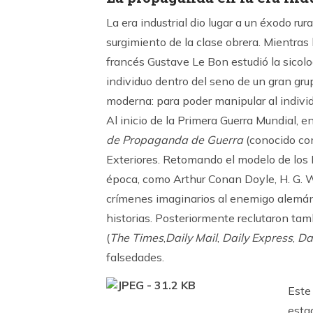
La era industrial dio lugar a un éxodo ru
surgimiento de la clase obrera. Mientras 
francés Gustave Le Bon estudió la sicolog
individuo dentro del seno de un gran grup
moderna: para poder manipular al individ
Al inicio de la Primera Guerra Mundial, 
de Propaganda de Guerra
(conocido com
Exteriores. Retomando el modelo de los Me
época, como Arthur Conan Doyle, H. G. We
crímenes imaginarios al enemigo alemán,
historias. Posteriormente reclutaron tam
(
The Times
,
Daily Mail
,
Daily Express
,
Da
falsedades.
Este
esta