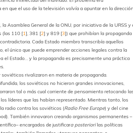
tencia intelectual del individuo. El problema era
en que el uso de la televisión volvía a apuntar en la direcció
, la Asamblea General de la ONU, por iniciativa de la URSS y
 (las 110 [
1
], 381 [
2
] y 819 [
3
]) que prohibían la propaganda
 contradictoria. Cada Estado miembro transcribía aquellos
ero, el único que puede emprender acciones legales contra la
sea el Estado… y la propaganda es precisamente una práctica
s.
y soviéticos rivalizaron en materia de propaganda.
fundida, los soviéticos no hicieron grandes innovaciones,
orraron tal o más cual corriente de pensamiento retocando la
los líderes que las habían representado. Mientras tanto, los
a radio contra los soviéticos (
Radio Free Europe
) y del cine
ywood). También innovaron creando organismos permanentes –
ntífico– encargados de justificar
a posteriori
las políticas