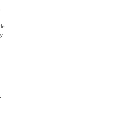
n
 de
 y
s