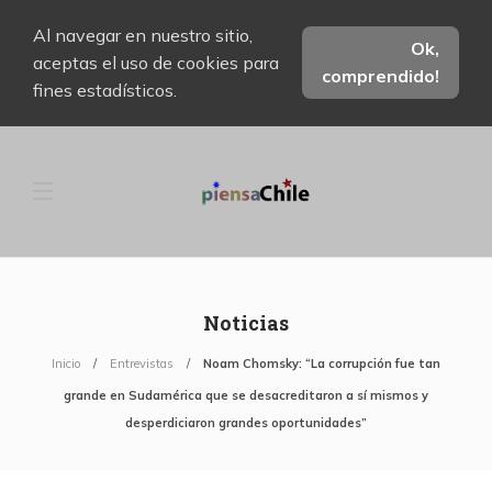
Al navegar en nuestro sitio,
Ok,
aceptas el uso de cookies para
comprendido!
fines estadísticos.
Noticias
Inicio
Entrevistas
Noam Chomsky: “La corrupción fue tan
grande en Sudamérica que se desacreditaron a sí mismos y
desperdiciaron grandes oportunidades”