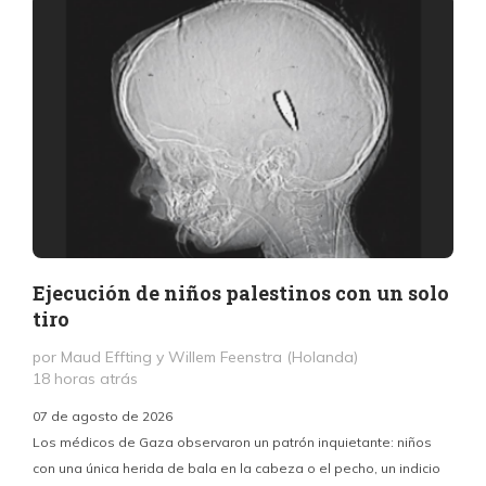
Ejecución de niños palestinos con un solo
tiro
por Maud Effting y Willem Feenstra (Holanda)
18 horas atrás
07 de agosto de 2026
Los médicos de Gaza observaron un patrón inquietante: niños
con una única herida de bala en la cabeza o el pecho, un indicio
P