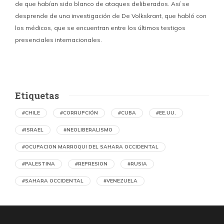
de que habían sido blanco de ataques deliberados. Así se
n
desprende de una investigación de De Volkskrant, que habló con
l
los médicos, que se encuentran entre los últimos testigos
c
presenciales internacionales.
d
Etiquetas
#CHILE
#CORRUPCIÓN
#CUBA
#EE.UU.
#ISRAEL
#NEOLIBERALISMO
#OCUPACION MARROQUI DEL SAHARA OCCIDENTAL
#PALESTINA
#REPRESION
#RUSIA
#SAHARA OCCIDENTAL
#VENEZUELA
Ejecución de niños palestinos con un solo
tiro
por Maud Effting y Willem Feenstra (Holanda)