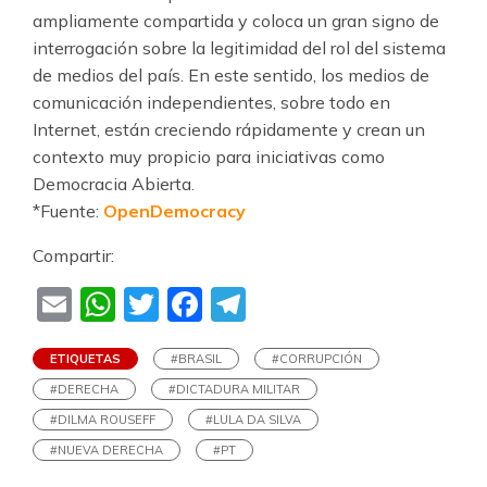
ampliamente compartida y coloca un gran signo de
interrogación sobre la legitimidad del rol del sistema
de medios del país. En este sentido, los medios de
comunicación independientes, sobre todo en
Internet, están creciendo rápidamente y crean un
contexto muy propicio para iniciativas como
Democracia Abierta.
*Fuente:
OpenDemocracy
Compartir:
Email
WhatsApp
Twitter
Facebook
Telegram
ETIQUETAS
#BRASIL
#CORRUPCIÓN
#DERECHA
#DICTADURA MILITAR
#DILMA ROUSEFF
#LULA DA SILVA
#NUEVA DERECHA
#PT