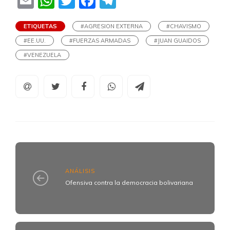
Email
WhatsApp
Twitter
Facebook
Telegram
ETIQUETAS
#AGRESION EXTERNA
#CHAVISMO
#EE.UU.
#FUERZAS ARMADAS
#JUAN GUAIDOS
#VENEZUELA
ANÁLISIS
Ofensiva contra la democracia bolivariana