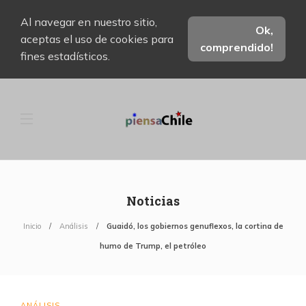
Al navegar en nuestro sitio,
Ok,
aceptas el uso de cookies para
comprendido!
fines estadísticos.
Noticias
Inicio
Análisis
Guaidó, los gobiernos genuflexos, la cortina de
humo de Trump, el petróleo
ANÁLISIS