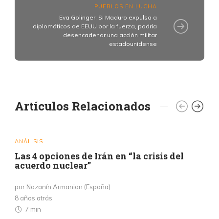
PUEBLOS EN LUCHA
Eva Golinger: Si Maduro expulsa a
diplomáticos de EEUU por la fuerza, podría
desencadenar una acción militar
estadounidense
Artículos Relacionados
ANÁLISIS
Las 4 opciones de Irán en “la crisis del
acuerdo nuclear”
por Nazanín Armanian (España)
8 años atrás
7 min