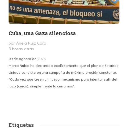
Cuba, una Gaza silenciosa
por Ariela Ruiz Caro
3 horas atrás
09 de agosto de 2026
Marco Rubio ha declarado explícitamente que el plan de Estados
Unidos consiste en una campaña de máxima presión constante:
“Cada vez que creen un nuevo mecanismo para intentar salir del
y
lazo (cerco), simplemente lo cerramos”.
E
f
Etiquetas