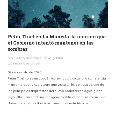
Peter Thiel en La Moneda: la reunión que
el Gobierno intentó mantener en las
sombras
por Félix Madariaga Leiva (Chile)
18 segundos atrás
07 de agosto de 2026
Peter Thiel no es un académico invitado a dictar una conferencia
ni un empresario cualquiera que visita Chile. Se trata de uno de
los principales arquitectos del nuevo poder tecnológico global,
c
cuya influencia combina inteligencia artificial, análisis masivo de
datos, defensa, vigilancia e inversiones estratégicas.
p