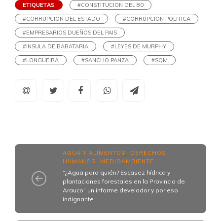
ETIQUETAS
#CONSTITUCION DEL 80
#CORRUPCION DEL ESTADO
#CORRUPCION POLITICA
#EMPRESARIOS DUEÑOS DEL PAIS
#INSULA DE BARATARIA
#LEYES DE MURPHY
#LONGUEIRA
#SANCHO PANZA
#SQM
AGUA Y ALIMENTOS
DERECHOS
,
HUMANOS
MEDIOAMBIENTE
,
“¿Agua para quién? Escasez hídrica y
plantaciones forestales en la Provincia de
Arauco” un informe develador y por eso
indignante