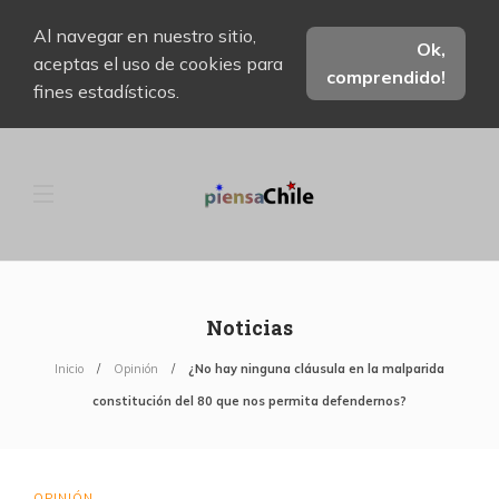
Al navegar en nuestro sitio,
Ok,
aceptas el uso de cookies para
comprendido!
fines estadísticos.
Noticias
Inicio
Opinión
¿No hay ninguna cláusula en la malparida
constitución del 80 que nos permita defendernos?
OPINIÓN