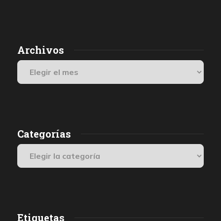
1 día atrás
07 de agosto de 2026
Los médicos de Gaza observaron un patrón inquietante: niños
Archivos
con una única herida de bala en la cabeza o el pecho, un indicio
de que habían sido blanco de ataques deliberados. Así se
desprende de una investigación de De Volkskrant, que habló
con los médicos, que se encuentran entre los últimos testigos
presenciales internacionales.
Categorías
Etiquetas