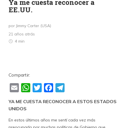
Ya me cuesta reconocer a
EE.UU.
por Jimmy Carter (USA)
21 años atrás
4 min
Compartir:
Email
WhatsApp
Twitter
Facebook
Telegram
YA ME CUESTA RECONOCER A ESTOS ESTADOS
UNIDOS
En estos últimos años me sentí cada vez más
preocupado por muchas políticas de Gobierno que