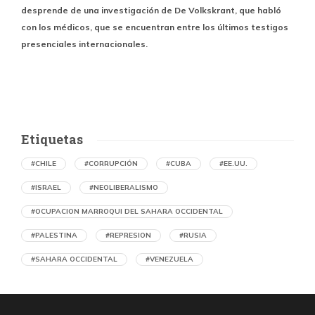
desprende de una investigación de De Volkskrant, que habló
con los médicos, que se encuentran entre los últimos testigos
presenciales internacionales.
a
Etiquetas
#CHILE
#CORRUPCIÓN
#CUBA
#EE.UU.
#ISRAEL
#NEOLIBERALISMO
#OCUPACION MARROQUI DEL SAHARA OCCIDENTAL
#PALESTINA
#REPRESION
#RUSIA
#SAHARA OCCIDENTAL
#VENEZUELA
Ejecución de niños palestinos con un solo
tiro
por Maud Effting y Willem Feenstra (Holanda)