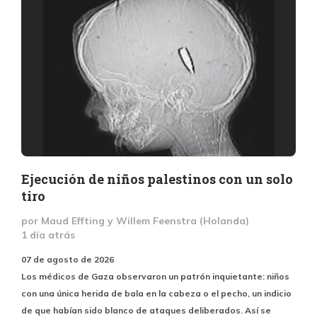
Ejecución de niños palestinos con un solo
tiro
por Maud Effting y Willem Feenstra (Holanda)
1 día atrás
07 de agosto de 2026
Los médicos de Gaza observaron un patrón inquietante: niños
con una única herida de bala en la cabeza o el pecho, un indicio
de que habían sido blanco de ataques deliberados. Así se
c