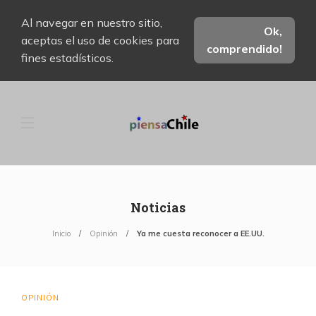
Al navegar en nuestro sitio,
Ok,
aceptas el uso de cookies para
comprendido!
fines estadísticos.
Noticias
Inicio
Opinión
Ya me cuesta reconocer a EE.UU.
OPINIÓN