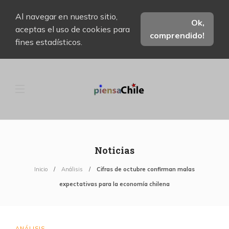
Al navegar en nuestro sitio,
Ok,
aceptas el uso de cookies para
comprendido!
fines estadísticos.
Noticias
Inicio
Análisis
Cifras de octubre confirman malas
expectativas para la economía chilena
ANÁLISIS