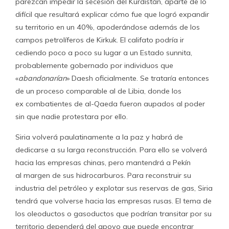
parezcan impedir la secesión del Kurdistán, aparte de lo
difícil que resultará explicar cómo fue que logró expandir
su territorio en un 40%, apoderándose además de los
campos petrolíferos de Kirkuk. El califato podría ir
cediendo poco a poco su lugar a un Estado sunnita,
probablemente gobernado por individuos que
«
abandonarían
» Daesh oficialmente. Se trataría entonces
de un proceso comparable al de Libia, donde los
ex combatientes de al-Qaeda fueron aupados al poder
sin que nadie protestara por ello.
Siria volverá paulatinamente a la paz y habrá de
dedicarse a su larga reconstrucción. Para ello se volverá
hacia las empresas chinas, pero mantendrá a Pekín
al margen de sus hidrocarburos. Para reconstruir su
industria del petróleo y explotar sus reservas de gas, Siria
tendrá que volverse hacia las empresas rusas. El tema de
los oleoductos o gasoductos que podrían transitar por su
territorio dependerá del apoyo que puede encontrar