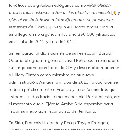
fanáticos que gritaban eslóganes como «
¡Revolución
pacífica: los cristianos a Beirut, los alauitas al hueco!
» [
4
] y
«
¡No al Hezbollah! ¡No a Irán! ¡Queremos un presidente
temeroso de Dios!
» [
5
]. Según el Ejército Árabe Sirio, a
Siria llegaron no algunos miles sino 250 000 yihadistas
entre julio de 2012 y julio de 2014.
Sin embargo, al día siguiente de su reelección, Barack
Obama obligaba al general David Petraeus a renunciar a
su cargo como director de la CIA y descartaba mantener
a Hillary Clinton como miembro de su nueva
administración. Así que, a inicios de 2013, la coalición se
reducía prácticamente a Francia y Turquía mientras que
Estados Unidos hacía lo menos posible. Por supuesto, era
el momento que el Ejército Árabe Sirio esperaba para
iniciar su inexorable reconquista del territorio.
En Siria, Francois Hollande y Recep Tayyip Erdogan,