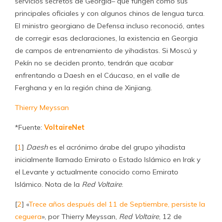
servicios secretos de Georgia– que fungen como sus
principales oficiales y con algunos chinos de lengua turca.
El ministro georgiano de Defensa incluso reconoció, antes
de corregir esas declaraciones, la existencia en Georgia
de campos de entrenamiento de yihadistas. Si Moscú y
Pekín no se deciden pronto, tendrán que acabar
enfrentando a Daesh en el Cáucaso, en el valle de
Ferghana y en la región china de Xinjiang.
Thierry Meyssan
*Fuente:
VoltaireNet
[
1
]
Daesh
es el acrónimo árabe del grupo yihadista
inicialmente llamado Emirato o Estado Islámico en Irak y
el Levante y actualmente conocido como Emirato
Islámico. Nota de la
Red Voltaire
.
[
2
] «
Trece años después del 11 de Septiembre, persiste la
ceguera
», por Thierry Meyssan,
Red Voltaire
, 12 de