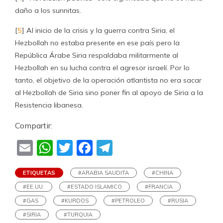
daño a los sunnitas.
[
5
] Al inicio de la crisis y la guerra contra Siria, el
Hezbollah no estaba presente en ese país pero la
República Árabe Siria respaldaba militarmente al
Hezbollah en su lucha contra el agresor israelí. Por lo
tanto, el objetivo de la operación atlantista no era sacar
al Hezbollah de Siria sino poner fin al apoyo de Siria a la
Resistencia libanesa.
Compartir:
Email
WhatsApp
Twitter
Facebook
Telegram
ETIQUETAS
#ARABIA SAUDITA
#CHINA
#EE.UU.
#ESTADO ISLAMICO
#FRANCIA
#GAS
#KURDOS
#PETROLEO
#RUSIA
#SIRIA
#TURQUIA