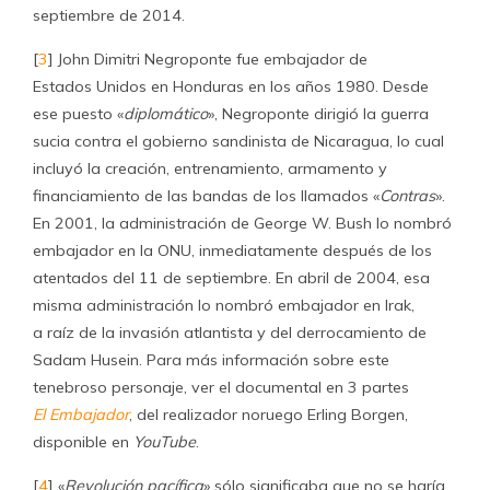
septiembre de 2014.
[
3
] John Dimitri Negroponte fue embajador de
Estados Unidos en Honduras en los años 1980. Desde
ese puesto «
diplomático
», Negroponte dirigió la guerra
sucia contra el gobierno sandinista de Nicaragua, lo cual
incluyó la creación, entrenamiento, armamento y
financiamiento de las bandas de los llamados «
Contras
».
En 2001, la administración de George W. Bush lo nombró
embajador en la ONU, inmediatamente después de los
atentados del 11 de septiembre. En abril de 2004, esa
misma administración lo nombró embajador en Irak,
a raíz de la invasión atlantista y del derrocamiento de
Sadam Husein. Para más información sobre este
tenebroso personaje, ver el documental en 3 partes
El Embajador
, del realizador noruego Erling Borgen,
disponible en
YouTube
.
[
4
] «
Revolución pacífica
» sólo significaba que no se haría