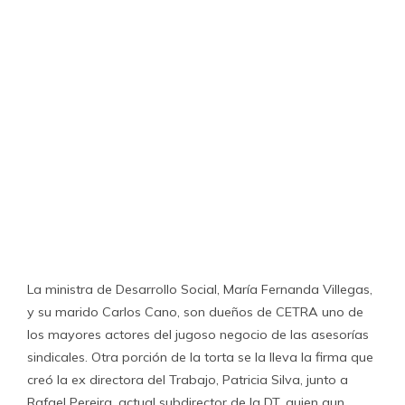
sindicales. Otra porción de la torta se la lleva la firma que
creó la ex directora del Trabajo, Patricia Silva, junto a
Rafael Pereira, actual subdirector de la DT, quien aun
mantiene vínculo con la firma.
Manuel Sandoval, presidente del Sindicato Autónomo de
Jumbo, era muy cercano a
Carlos Cano
. Juntos iniciaron
en 2008 una dura lucha por organizar a los trabajadores
del retail y dar la pelea en el Congreso para conseguir
que ciertos feriados fueran irrenunciables para los
trabajadores del comercio. Y como brazo derecho de
Cano, Sandoval se convirtió pronto en presidente de la
Confederación Coordinadora de Sindicatos del
Comercio
, instancia que hoy agrupa a buena parte de los
agremiados del retail. Pero la ‘buena onda’ entre ambos
se acabó en 2012, cuando el dirigente sindical decidió
prescindir de los servicios de Cano. “Yo quería aprender y
sentirme capaz de negociar solo. Pero Carlos se lo tomó