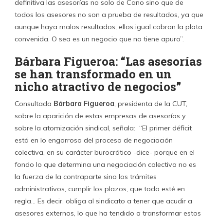
Agrega que ese primer escollo de la legislación laboral los
ha llevado a poner el énfasis en que el debate de
reformas laborales en sus puntos iniciales tiene que ser de
fortaleciemiento sindical y de fortalecimiento de la
negociación colectiva.
“Los movimientos sindicales se
fortalecen en la medida en que son autónomos y se
pueden empoderar de sus procesos de negociación
. Y
hay que fortalecer a los dirigentes, capacitarlos,
ayudarlos en ese proceso, más que en tener que
depender de estas asesorías externas que se
han transformado en un nicho atractivo de negocios. Y
eso evidentemente es un tema que uno tiene que atacar
con fuerza. Que los procesos de negociación colectiva se
transformen para algunos estudios o holding en una
forma de atraer recursos con las demandas legítimas de
los trabajadores, no nos gusta, pero distingo que no es la
mayoría ni la tónica que predomina”, agrega.
Finaliza señalando que “se ha abierto este nicho y la