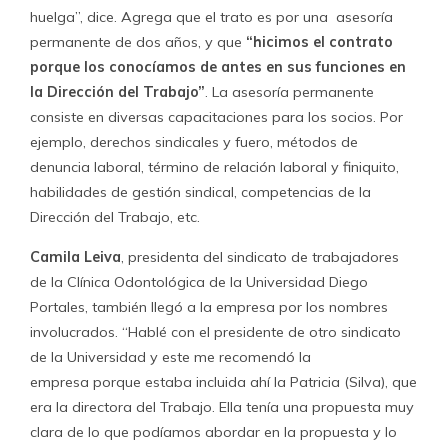
que en su
declaración de intereses nada dice de la
empresa a la que perteneció hasta un día antes de
asumir su nuevo cargo.
El abogado
Rafael Pereira
, por su parte,
fue nombrado
subdirector del Trabajo el 27 de marzo pasado
, y un
día antes presentó en la misma notaria su renuncia a la
sociedad. Sin embargo, en los 60 días posteriores que le
otorga la ley nunca ratificó aquello ante el Conservador,
el organismo donde debe oficializar su salida de la
sociedad. Eso implica que
legalmente sigue siendo
socio de Desarrollo y Trabajo.
El asunto es más grave
porque su cargo posee “función crítica”, vale decir, le
pagan por no tener otras fuentes de ingreso y las
características de su cargo se cruzan expresamente con
la labor de su empresa.
El Dínamo contactó a Pereira para que explicara el punto