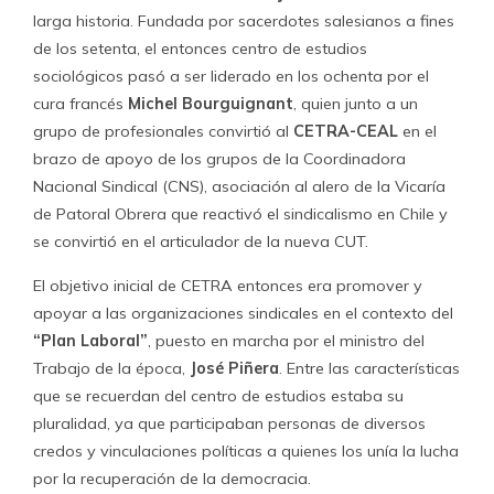
pluralidad, ya que participaban personas de diversos
credos y vinculaciones políticas a quienes los unía la lucha
por la recuperación de la democracia.
En esa época se allegó
Carlos Cano
a CETRA y -según
cuentan- fueron los propios salesianos quienes enviaron
al joven historiador de la Izquierda Cristiana a estudiar a
Francia, al Instituto de Altos Estudios de América Latina.
A su regreso participó en la integración de la IC al Partido
Socialista e intentó paralelamente otros negocios con
compañeros que volvían del exilio, como
Camilo
Escalona y María Emilia Tijoux
, sin mayores resultados.
De hecho, Cano asegura a sus cercanos que el concepto
“Nueva Izquierda” -con que se conoce a la facción
liderada por Escalona- es de su autoría.
Cano
aprovechó sus
/ Agencia Uno
nexos políticos