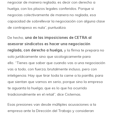
también exponer cosas comerciales que la empresa no
quiere que sean públicas. Porque hoy las empresas viven
de la imagen… O sea, sea que algo efectivo y que a ellos
les signifique algo negativo de inmediato”.
Hoy la federación ideada y movilizada por Cano la
constituyen más de 60 sindicatos -Walmart, Falabella,
Paris, Monserrat, Ripley, Sodimac, Alvarez (reponedores
externos), Cooperativa de Carabineros, entre otros- y
tiene como asociados a más de 17 mil 500 trabajadores,
solo en el retail.
Y eso que cobra caro en relación al
mercado: no menos de $25 mil por socio parcial y $35
mil por socio full.
Si consideramos solo la negociación
colectiva, sin asesoría permanente, la federación del retail
le reporta a Cano y Villegas no menos de $500 millones
de pesos.
Cano contra la vieja escuela