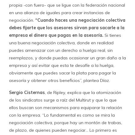
de contrapeso es nula”, puntualiza.
De hecho,
una de las imposiciones de CETRA al
asesorar sindicatos es hacer una negociación
reglada, con derecho a huelga,
y la firma te prepara no
solo jurídicamente sino que sicologicamente para
ello. “Tienes que saber que cuando vas a una negociación
vas a todo, con fuerza, brutalmente incluso, pero con
inteligencia. Hay que tirar toda la carne a la parrilla, para
que sientan que vamos en serio, porque sino la empresa
te aguanta la huelga, que es lo que ha ocurrido
tradicionalmente en el retail”, dice Cisternas.
Esas presiones van desde múltiples acusaciones a la
empresa ante la Dirección del Trabajo y consideran
estruendosas protestas frente a los locales más
importantes de la empresa. “Tienes que interrumpir la paz
que existe y eso implica meterte de inmediato a los malls
donde va el público que ellos no quieren que molestes,