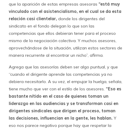
Usted posee el 49% de la propiedad en la empresa
Centro de Estudios del Trabajo (CETRA) ¿Tiene
participación activa hoy en la gestión de la empresa?
Tal como se señala en la declaración de intereses y
patrimonio actualmente no se tiene participación en la
gestión de la empresa. En realidad, no tengo participación
en la gestión desde el año 2006 como lo consigna la
Modificación de Sociedad de fecha 20 de abril de 2006
en la Notaría Ñuñoa.
Como propietaria de Cetra, ¿cuál es el tipo de asesoría
que presta hoy su firma a los sindicatos? ¿Hay un cobro
estandarizado?
Cetra asesora a organizaciones sindicales de los sectores
públicos y privados. Este servicio incluye apoyo técnico en
negociaciones y formación sindical y asesoría estratégica.