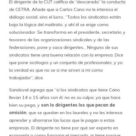
A Cano también se le acusa de intervenir las asambleas,
menoscabando de tal manera al dirigente sindical que
este se vea en la necesidad de llevarlo hasta las
reuniones, donde toma el liderazgo. “Los dirigentes más
allá de ver en él una habilidad técnica, crean lazos de
confianza y dependencia. El se apropia de las
asambleas justificando a muchos dirigentes y pidiendo
disculpas”, añade.
“Cano confunde los roles”, dice otro dirigente del
comercio que no comulga con el estilo del esposo de
Villegas.
“Su personalidad es fuerte e influyente,
porque adquiere una posición casi patronal, y los
dirigentes que son tímidos se dejan llevar
… En
definitiva las asesorías no solo de Cano sino que de
todos los asesores no son a prueba de resultados, ya que
aunque haya malos resultados, ellos igual cobran la plata
convenida. O sea es un negocio que no tiene apuro”.