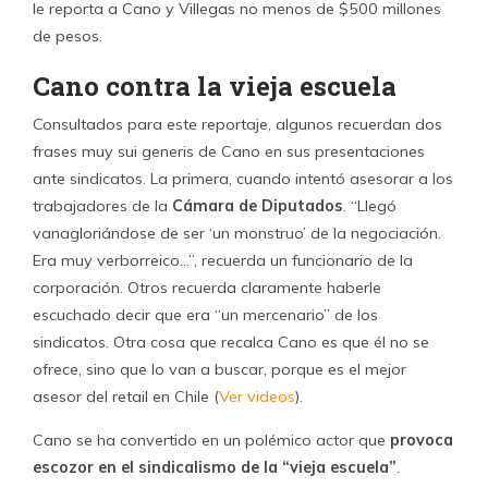
solucionador. Se transforma en el presidente, secretario y
tesorero de las organizaciones sindicales y de las
federaciones, pone y saca dirigentes… Ninguno de sus
sindicatos tiene una buena relación con la empresa. Dice
que pone sicólogos y un conjunto de profesionales, y yo
la verdad es que no se si me sirven a mí como
trabajador”, dice.
Sandoval agrega que “si los sindicatos que tiene Cano
llevan 14 o 15 años con él, no es su culpa, ya que hace
bien su pega, y
son lo dirigentes los que pecan de
omisión
, que se quedan en los laureles y no les interesa
aprender y ahorrarse las lucas que le pagan a estas
empresas. El dirigente no tiene por qué ser experto en
economía o como funciona el mercado, ni tiene porque
entender las leyes laborales. Pero
yo no estoy de
acuerdo con las asesorías invasivas, que toman las
decisiones por tí
“.