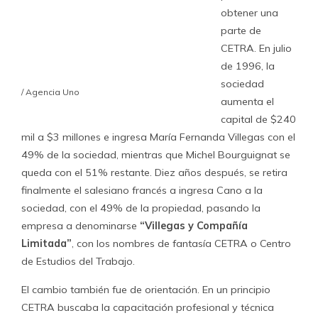
Cano se larga a crear sindicatos, sobre todo en
comunicaciones y en el retail.
“Antes existían sindicatos diversos, pero sobre todo
colocados por la empresa, distantes unos de otros, y así
las negociaciones colectivas eran un verdaderto chiste”,
dice
Manuel Díaz,
actual presidente de la coordinadora
de sindicatos del retail. “Entonces nos encontramos con
CETRA en 2008 e iniciamos una estrategia que consistía
en organizar varios sindicatos nuevos y conseguir en el
tiempo una fuerza tal que la empresa no quisiera pelear
contigo”, agrega.
La estrategia consiste en crear pequeños sindicatos por
local, lo que permite que cada uno tenga una directiva
propia -con fuero- que se ligue con la federación nacional
en una alianza de iguales para crear instancias de
negociación.
“Cuando haces una negociación colectiva
debes fijarte que los asesores sirvan para sacarle a la