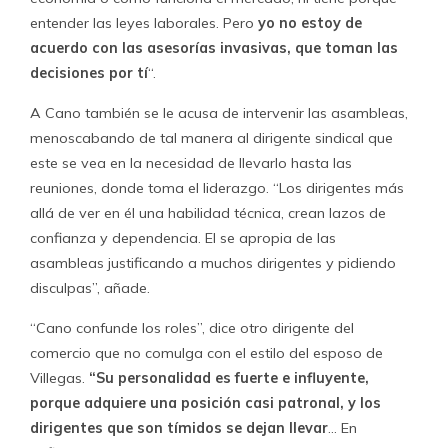
Bárbara Figueroa: “Las asesorías
se han transformado en un
nicho atractivo de negocios”
Consultada
Bárbara Figueroa
, presidenta de la CUT,
sobre la aparición de estas empresas de asesorías y
sobre la atomización sindical, señala: “El primer déficit
está en lo engorroso del proceso de negociación
colectiva, en su carácter burocrático -dice- porque en el
fondo lo que determina una negociación colectiva no es
la fuerza de la contraparte sino los trámites
administrativos, cumplir los plazos, que todo esté en
regla… Es decir, obliga al sindicato a tener que acudir a
asesores externos, lo que ha tendido a transformar estos
procesos en procesos de especialistas, quitándole todo el
valor a la fuerza sindical como un punto fundamental
para entenderse con la contraparte”.