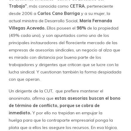
inmediato.
Y por ello no trepidan en empujar la
huelga para que la contraparte empresarial ponga la
plata que a ellos les asegure los recursos. En esa lógica,
atomizar los sindicatos es la forma que tienen para que
éstos dependan de la asesoría.
El cambio en la estructura de las asesorías que se
entregan a los sindicatos es un proceso que no lleva más
de 10 o 15 años, dice la misma fuente de la CUT, y culpa
de ello a una
ley demasiado reglamentada y
tecnificada
que oculta vericuetos imposibles de descubrir
para algunos dirigentes, sobre todo si son primerizos. Y
en ese desierto han florecido las empresas de asesorías
que han venido a reemplazar al abogado con el que el
sindicato tenía una relación permanente y que solo
se contrataba para hacer frente a la negociación
colectiva. Ahora lo que se lleva es la
asesoría integral
y
el contrato dura el lapso que va de una negociación a