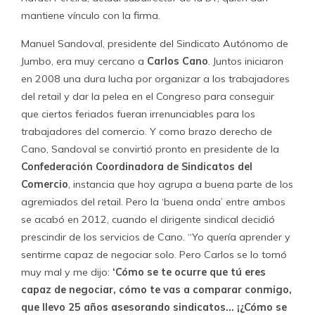
muy mal y me dijo:
‘Cómo se te ocurre que tú eres
capaz de negociar, cómo te vas a comparar conmigo,
que llevo 25 años asesorando sindicatos… ¡¿Cómo se
te ocurre?!”
. Dice que entonces Cano inició una soterrada
guerrilla de desprestigio que se extendió por varios
meses y que desembocó finalmente en la salida de
Sandoval de la confederación y su reemplazo por Manuel
Díaz, del sindicato creado por Cano en Walmart.
En retrospectiva, sin embargo, Sandoval no se arrepiente
y afirma que no hay nadie mejor que el sindicalista para
defender los derechos de los trabajadores. “El trabajo de
Cano lo conozco a la perfección.
Lo que ellos crean es
una dependencia de los dirigentes hacia las
asesorías.
Manejan todas las cláusulas y mientras menos
participación y menos información sobre la negociación
tenga el dirigente, mejor para ellos, porque así siguen
dependiendo de los asesores. Ellos crean el proyecto de