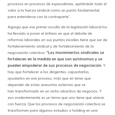
atomización sindical es un tremendo subterfugio para
hacerlo más atractivo, porque en la medida que hay más
sindicatos más posibilidades hay de que haya un
demandante de estos servicios. Eso nos parece que no
permite avanzar. También muchas veces los procesos de
asesorías terminan transformando a estos equipos
asesores en ‘semidioses’ que terminan decidiendo lo que
hace el sindicato. Nosotros creemos que la organización
sindical se debe bastar por si misma”.
En una línea similar se pronuncia la
Fundación Sol
,
quienes también asesora sindicatos. El experto laboral
Gonzalo Durán
dice que la negociación históricamente se
ha concentrado en pequeños estudios de abogados y
que la aparición de estas empresas asesoras
“está muy
vinculado con el asistencialismo, en el cual se da esta
relación casi clientelar,
donde los dirigentes del
sindicato en el fondo delegan lo que son las