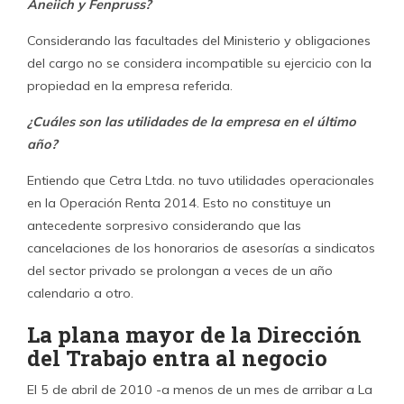
“Servicios de Asesoría Jurídica-Laboral Integral
Profesionales Asociados Limitada”. Casi un año después,
instalados en su oficina de calle Phillips, le agregaban el
nombre de fantasía con que comúnmente se les conoce:
“Desarrollo y Trabajo Consultores”.
/ desarrolloytrabajo.cl
Según consta en documentos públicos, integraban la
sociedad en partes iguales (25% cada uno) la ex
directora del Trabajo -hoy subsecretaria general de la
Presidencia-, la socialista
Patricia Silva Meléndez
, el ex
jefe de gabinete de Silva e hijo de la ministra de Vivienda,
Paulina Saball,
Felipe Ossandón Saball
; el ex jefe de la
División de Relaciones Laborales de la DT,
Joaquín
Cabrera Segura
; y el ex jefe de la División Jurídica y hoy
subdirector del Trabajo,
Rafael Pereira Lagos.