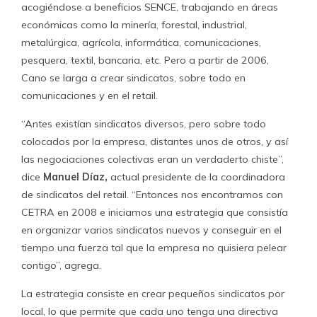
empresa el dinero que pagas en la asesoría.
Si tienes
una buena negociación colectiva, donde en realidad
puedes amenazar con un derecho a huelga real, sin
reemplazos, y donde puedas ocasionar un gran daño a la
empresa y así evitar que esta te desafíe a la huelga,
obviamente que puedes sacar la plata para pagar la
asesoría y obtener otros beneficios”, plantea Díaz.
Sergio Cisternas
, de Ripley, explica que la atomización
de los sindicatos surge a raíz del Multirut y que lo que
ellos buscan son mecanismos para equiparar la relación
con la empresa. “Lo fundamental es como se mira la
negociación colectiva, porque hay un montón de trabas,
de plazo, de quienes pueden negociar… Lo primero es
negociar de manera reglada, es decir con derecho a
huelga, con los plazos legales conferidos. Porque si
negocias colectivamente de manera no reglada, esa
capacidad de sobrellevar la negociación con alguna clase