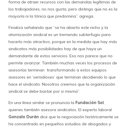
competencias que ellos debieran tener para el proceso
mismo de la negociación colectiva. Y muchos asesores,
aprovechándose de la situación, utilizan estos sectores de
manera recurrente al encontrar un nicho”, afirma.
Agrega que las asesorías deben ser algo puntual, y que
“cuando el dirigente aprende las competencias ya no
debiera necesitarlo. A su vez, el empujar la huelga, señala,
tiene mucho que ver con el estilo de los asesores.
“Eso es
bastante nítido en el caso de quienes toman un
liderazgo en las audiencias y se transforman casi en
dirigentes sindicales que dirigen el proceso, toman
las decisiones, influencian en la gente, les hablan.
Y
eso nos parece negativo porque hay que respetar la
autonomía de los sindicatos con sus bases”, argumenta.
La ministra de Desarrollo Social,
María Fernanda
Villegas
, contestó a las preguntas de El Dínamo por
medio de un cuestionario vía email.