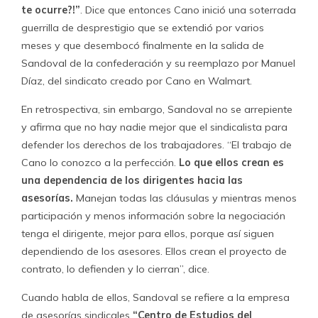
contrato, lo defienden y lo cierran”, dice.
Cuando habla de ellos, Sandoval se refiere a la empresa
de asesorías sindicales
“Centro de Estudios del
Trabajo”
, más conocida como
CETRA
, perteneciente
desde 2006 a
Carlos Cano Barriga
y a su mujer, la
actual ministra de Desarrollo Social,
María Fernanda
Villegas Acevedo.
Ellos poseen el
98%
de la propiedad
(49% cada uno), y son apuntados como uno de los
principales instauradores del floreciente mercado de las
empresas de asesorías sindicales, un negocio al alza que
es mirado con distancia por buena parte de los
trabajadores y dirigentes que critican que se lucre con la
lucha sindical. Y cuestionan también la forma despiadada
con que operan.
Un dirigente de la CUT, que prefiere mantener el
anonimato, afirma que
estas asesorías buscan el bono
de término de conflicto, porque se cobra de