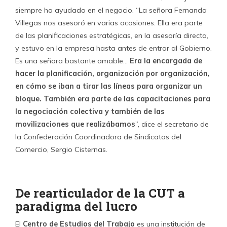
De rearticulador de la CUT a
paradigma del lucro
El
Centro de Estudios del Trabajo
es una institución de
larga historia. Fundada por sacerdotes salesianos a fines
de los setenta, el entonces centro de estudios
sociológicos pasó a ser liderado en los ochenta por el
cura francés
Michel Bourguignant
, quien junto a un
grupo de profesionales convirtió al
CETRA-CEAL
en el
brazo de apoyo de los grupos de la Coordinadora
Nacional Sindical (CNS), asociación al alero de la Vicaría
de Patoral Obrera que reactivó el sindicalismo en Chile y
se convirtió en el articulador de la nueva CUT.
El objetivo inicial de CETRA entonces era promover y
apoyar a las organizaciones sindicales en el contexto del
“Plan Laboral”
, puesto en marcha por el ministro del
Trabajo de la época,
José Piñera
. Entre las características
que se recuerdan del centro de estudios estaba su