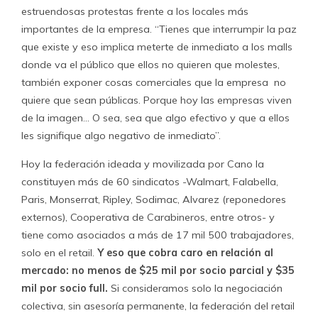
Consultados para este reportaje, algunos recuerdan dos
frases muy sui generis de Cano en sus presentaciones
ante sindicatos. La primera, cuando intentó asesorar a los
trabajadores de la
Cámara de Diputados
. “Llegó
vanagloriándose de ser ‘un monstruo’ de la negociación.
Era muy verborreico…”, recuerda un funcionario de la
corporación. Otros recuerda claramente haberle
escuchado decir que era “un mercenario” de los
sindicatos. Otra cosa que recalca Cano es que él no se
ofrece, sino que lo van a buscar, porque es el mejor
asesor del retail en Chile (
Ver videos
).
Cano se ha convertido en un polémico actor que
provoca
escozor en el sindicalismo de la “vieja escuela”
.
El dirigente de la CUT califica de “descarada” la conducta
de CETRA. Añade que a Carlos Cano no le interesa el
diálogo social, sino el lucro. “Todos los sindicatos están
bajo la lógica del maltrato, y ahí él se erige como