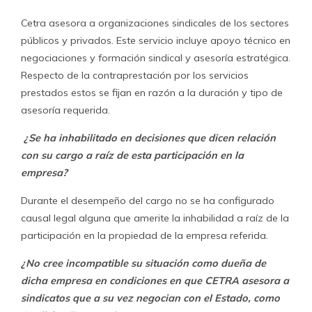
¿Cuáles son las utilidades de la empresa en el último
año?
Entiendo que Cetra Ltda. no tuvo utilidades operacionales
en la Operación Renta 2014. Esto no constituye un
antecedente sorpresivo considerando que las
cancelaciones de los honorarios de asesorías a sindicatos
del sector privado se prolongan a veces de un año
calendario a otro.
La plana mayor de la Dirección
del Trabajo entra al negocio
El 5 de abril de 2010 -a menos de un mes de arribar a La
Moneda el Presidente Sebastián Piñera-, cuatro
connotados funcionarios bacheletistas emigrados de la
Dirección del Trabajo
inscribían su propia empresa de
asesorías sindicales bajo el interminable nombre de