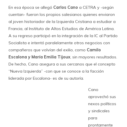
y sindicales
para prontamente obtener una parte de CETRA. En julio
de 1996, la sociedad aumenta el capital de $240 mil a $3
millones e ingresa María Fernanda Villegas con el 49% de
la sociedad, mientras que Michel Bourguignat se queda
con el 51% restante. Diez años después, se retira
finalmente el salesiano francés a ingresa Cano a la
sociedad, con el 49% de la propiedad, pasando la
empresa a denominarse
“Villegas y Compañía
Limitada”
, con los nombres de fantasía CETRA o Centro
de Estudios del Trabajo.
El cambio también fue de orientación. En un principio
CETRA buscaba la capacitación profesional y técnica
acogiéndose a beneficios SENCE, trabajando en áreas
económicas como la minería, forestal, industrial,
metalúrgica, agrícola, informática, comunicaciones,
pesquera, textil, bancaria, etc. Pero a partir de 2006,