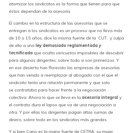
otra. Y por ellas los dirigentes pagan altas sumas de
dinero, sobre todo en los sindicatos más grandes.
Y si bien Cano es la mano fuerte de CETRA, su mujer
siempre ha ayudado en el negocio. “La señora Fernanda
Villegas nos asesoró en varias ocasiones. Ella era parte
de las planificaciones estratégicas, en la asesoría directa,
y estuvo en la empresa hasta antes de entrar al Gobierno.
Es una señora bastante amable…
Era la encargada de
hacer la planificación, organización por organización,
en cómo se iban a tirar las líneas para organizar un
bloque. También era parte de las capacitaciones para
la negociación colectiva y también de las
movilizaciones que realizábamos
”, dice el secretario de
la Confederación Coordinadora de Sindicatos del
Comercio, Sergio Cisternas.