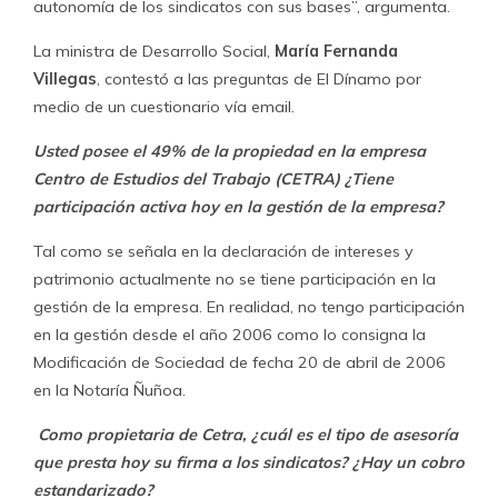
Respecto de la contraprestación por los servicios
prestados estos se fijan en razón a la duración y tipo de
asesoría requerida.
¿Se ha inhabilitado en decisiones que dicen relación
con su cargo a raíz de esta participación en la
empresa?
Durante el desempeño del cargo no se ha configurado
causal legal alguna que amerite la inhabilidad a raíz de la
participación en la propiedad de la empresa referida.
¿No cree incompatible su situación como dueña de
dicha empresa en condiciones en que CETRA asesora a
sindicatos que a su vez negocian con el Estado, como
Aneiich y Fenpruss?
Considerando las facultades del Ministerio y obligaciones
del cargo no se considera incompatible su ejercicio con la
propiedad en la empresa referida.