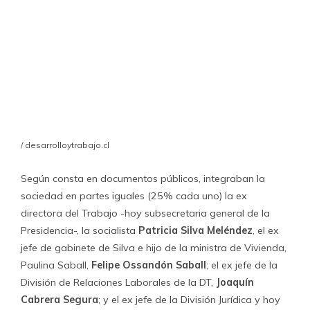
permanente de dos años, y que
“hicimos el contrato
porque los conocíamos de antes en sus funciones en
la Dirección del Trabajo”
. La asesoría permanente
consiste en diversas capacitaciones para los socios. Por
ejemplo, derechos sindicales y fuero, métodos de
denuncia laboral, término de relación laboral y finiquito,
habilidades de gestión sindical, competencias de la
Dirección del Trabajo, etc.
Camila Leiva
, presidenta del sindicato de trabajadores
de la Clínica Odontológica de la Universidad Diego
Portales, también llegó a la empresa por los nombres
involucrados. “Hablé con el presidente de otro sindicato
de la Universidad y este me recomendó la
empresa porque estaba incluida ahí la Patricia (Silva), que
era la directora del Trabajo. Ella tenía una propuesta muy
clara de lo que podíamos abordar en la propuesta y lo
que no”.