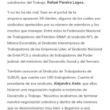
A diferencia de SUBUS, ellos realizaron un contrato solo
por la negociación colectiva, en septiembre de 2013.
“Cobran de 2 a 3 UTM por trabajador sindicalizado,
pero como este caso éramos pocos trabajadores (30
personas), cobraron un mínimo de 2 millones de
pesos por la negociación total.
Y yo creo que los valió
porque ellos tienen muy claro lo que están haciendo.
Dicen que con el bono de término de conflicto su asesoría
se paga sola”, explica Leiva.
El 10 de marzo de 2014, un día antes de asumir Bachelet
por un nuevo mandato, y en vista de que asumía
funciones en la Secretaría General de Gobierno,
Patricia
Silva
presentó en la notaría de Gonzalo de la Cuadra,
ubicada en Bandera 84, su salida de la sociedad,
entregando su participación al resto de los involucrados.
Días más tarde, ratificó aquello en el Registro de
Comercio del Conservador de Bienes Raíces, pese a