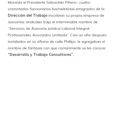
Y no les ha ido mal. Solo en el portal de la
empresa aparecen 38 clientes, algunos de los cuáles son
sindicatos apetecidos por su número de miembros y los
montos que manejan. Entre estos la Federación Nacional
de Trabajadores del Petróleo-ENAP, el sindicato N°1 de
Minera Escondida, el Sindicato Interempresa de
Trabajadores de las Empresas Lider, el Sindicato Nacional
de Entel PCS y sindicatos de trabajadores del Poder
Judicial, del ministerio del Desarrollo Social y del Sernam.
También asesoran al Sindicato de Trabajadores de
SUBUS, que cuenta con 180 trabajadores. Cuenta el
presidente de ese sindicato,
Alejandro Aedo
, que ellos
hicieron una negociación reglada a instancias de
Desarrollo y Trabajo. “Nosotros acabamos de terminar
nuestra negociación colectiva y dentro de ella creemos
que se desenvolvieron muy bien, y llegamos a una
huelga”, dice. Agrega que el trato es por una asesoría