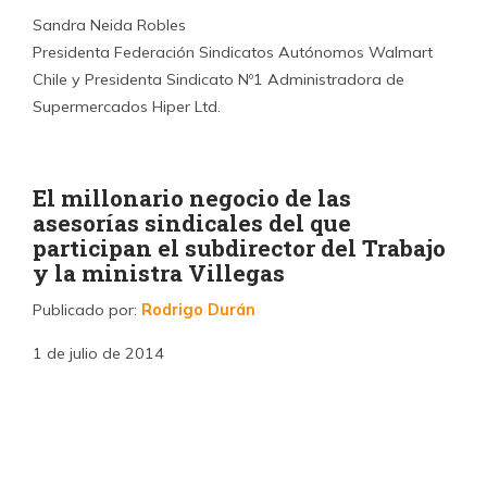
Sandra Neida Robles
Presidenta Federación Sindicatos Autónomos Walmart
Chile y Presidenta Sindicato Nº1 Administradora de
Supermercados Hiper Ltd.
El millonario negocio de las
asesorías sindicales del que
participan el subdirector del Trabajo
y la ministra Villegas
Publicado por:
Rodrigo Durán
1 de julio de 2014
La ministra de Desarrollo Social, María Fernanda Villegas,
y su marido Carlos Cano, son dueños de CETRA uno de
los mayores actores del jugoso negocio de las asesorías