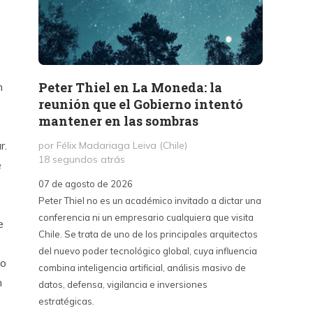
Peter Thiel en La Moneda: la
«La 
n
reunión que el Gobierno intentó
Haban
mantener en las sombras
contr
sino 
r.
por Félix Madariaga Leiva (Chile)
18 segundos atrás
por Kri
e
3 hora
07 de agosto de 2026
Peter Thiel no es un académico invitado a dictar una
07 de a
conferencia ni un empresario cualquiera que visita
La Emba
e
Chile. Se trata de uno de los principales arquitectos
críticas
del nuevo poder tecnológico global, cuya influencia
contra 
ho
combina inteligencia artificial, análisis masivo de
puede s
n
datos, defensa, vigilancia e inversiones
país y 
estratégicas.
del cin