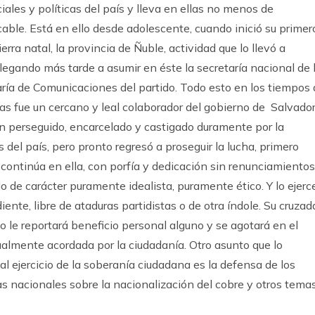
ales y políticas del país y lleva en ellas no menos de
cable. Está en ello desde adolescente, cuando inició su primer
erra natal, la provincia de Ñuble, actividad que lo llevó a
llegando más tarde a asumir en éste la secretaría nacional de 
taría de Comunicaciones del partido. Todo esto en los tiempos
as fue un cercano y leal colaborador del gobierno de Salvado
 perseguido, encarcelado y castigado duramente por la
os del país, pero pronto regresó a proseguir la lucha, primero
ontinúa en ella, con porfía y dedicación sin renunciamientos
o de carácter puramente idealista, puramente ético. Y lo ejerc
nte, libre de ataduras partidistas o de otra índole. Su cruzad
 le reportará beneficio personal alguno y se agotará en el
mente acordada por la ciudadanía. Otro asunto que lo
l ejercicio de la soberanía ciudadana es la defensa de los
cas nacionales sobre la nacionalización del cobre y otros tema