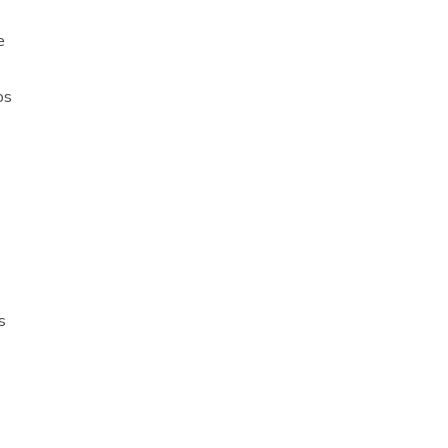
e
os
s