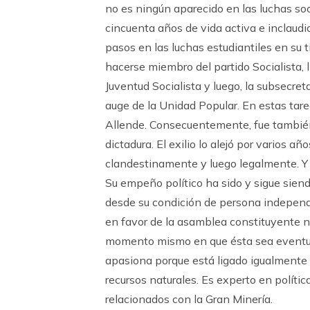
no es ningún aparecido en las luchas soci
cincuenta años de vida activa e inclaudi
pasos en las luchas estudiantiles en su ti
hacerse miembro del partido Socialista, 
Juventud Socialista y luego, la subsecre
auge de la Unidad Popular. En estas tare
Allende. Consecuentemente, fue también
dictadura. El exilio lo alejó por varios añ
clandestinamente y luego legalmente. Y c
Su empeño político ha sido y sigue siend
desde su condición de persona independie
en favor de la asamblea constituyente no
momento mismo en que ésta sea eventual
apasiona porque está ligado igualmente a
recursos naturales. Es experto en políti
relacionados con la Gran Minería.