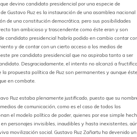
que devino candidato presidencial por una especie de
a de Gustavo Ruz es la instauración de una asamblea nacional
ón de una constitución democrática, pero sus posibilidades
oyecto tan ambicioso y trascendente como éste eran y son
de candidato presidencial habría podido en cambio contar co
miento y de contar con un cierto acceso a los medios de
este pre candidato presidencial que no aspiraba tanto a ser
andidato. Desgraciadamente, el intento no alcanzó a fructifica
de la propuesta política de Ruz son permanentes y aunque ést
igue en combate.
tavo Ruz estaba plenamente justificado, puesto que su nombr
s medios de comunicación, como es el caso de todos los
ionan el modelo político de poder, quienes por ese simple hec
 en personajes invisibles, inaudibles y hasta inexistentes, aú
iva movilización social. Gustavo Ruz Zañartu ha devenido un