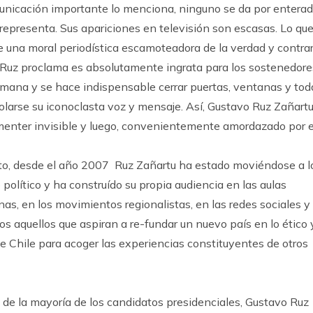
nicación importante lo menciona, ninguno se da por entera
 representa. Sus apariciones en televisión son escasas. Lo qu
e una moral periodística escamoteadora de la verdad y contrar
e Ruz proclama es absolutamente ingrata para los sostenedore
mana y se hace indispensable cerrar puertas, ventanas y tod
olarse su iconoclasta voz y mensaje. Así, Gustavo Ruz Zañart
menter invisible y luego, convenientemente amordazado por e
nto, desde el año 2007 Ruz Zañartu ha estado moviéndose a l
político y ha construído su propia audiencia en las aulas
nas, en los movimientos regionalistas, en las redes sociales y
s aquellos que aspiran a re-fundar un nuevo país en lo ético 
 de Chile para acoger las experiencias constituyentes de otros
de la mayoría de los candidatos presidenciales, Gustavo Ruz