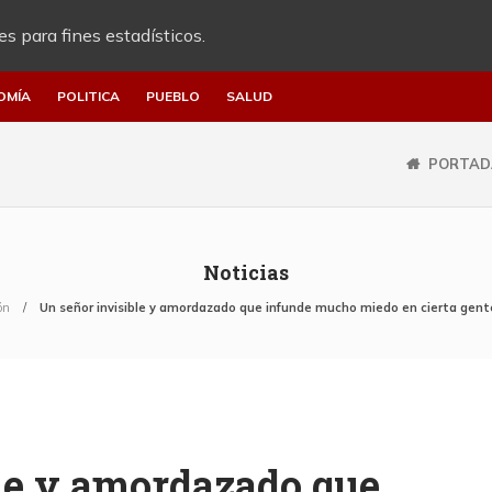
es para fines estadísticos.
OMÍA
POLITICA
PUEBLO
SALUD
PORTAD
Noticias
ón
Un señor invisible y amordazado que infunde mucho miedo en cierta gen
le y amordazado que