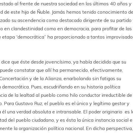
a estado al frente de nuestra sociedad en los últimos 40 años y
ad de este hijo de Ñuble. Jamás hemos tenido conocimiento d
lizado su ascendencia como destacado dirigente de su partido
nto en clandestinidad como en democracia, para profitar de las
e etapa “democrática” ha proporcionado a tantos improvisado
 dice que éste desde jovencísimo, ya había decidido que su
a puede constatar que allí ha permanecido, efectivamente,
 Concertación y de la Alianza, enarbolando sin fatigas su
 democrática. Pues, escudriñando en su historia política
ia de la lealtad al pueblo como hilo conductor irreductible de
. Para Gustavo Ruz, el pueblo es el único y legítimo gestor y
a él una verdad absoluta e intransable. El poder originario es l
ad del pueblo ciudadano, y es ésta la única instancia social e
mente la organización política nacional. En dicha perspectiva,