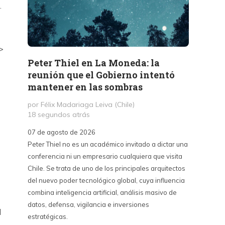
.
>
Peter Thiel en La Moneda: la
«La 
reunión que el Gobierno intentó
Haban
mantener en las sombras
contr
sino 
por Félix Madariaga Leiva (Chile)
18 segundos atrás
por Kri
3 hora
07 de agosto de 2026
Peter Thiel no es un académico invitado a dictar una
07 de a
conferencia ni un empresario cualquiera que visita
La Emba
Chile. Se trata de uno de los principales arquitectos
críticas
del nuevo poder tecnológico global, cuya influencia
contra 
combina inteligencia artificial, análisis masivo de
puede s
datos, defensa, vigilancia e inversiones
país y 
l
estratégicas.
del cin