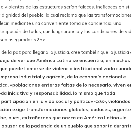
o violentos de las estructuras serían falaces, ineficaces en sí
dignidad del pueblo, la cual reclama que las transformacione
 decir, mediante una conveniente toma de conciencia, una
icipación de todos, que la ignorancia y las condiciones de vid
 sea asegurada» <25>.
de la paz para llegar a la justicia, cree también que la justicia
deja de ver que América Latina se encuentra, en muchas
 que puede llamarse de violencia institucionalizada cuand
empresa industrial y agrícola, de la economía nacional e
ítica, «poblaciones enteras faltas de lo necesario, viven e
da iniciativa y responsabilidad, lo mismo que toda
 participación en la vida social y política» <26>, violándo
ación exige transformaciones globales, audaces, urgent
e, pues, extrañarnos que nazca en América Latina «la
e abusar de la paciencia de un pueblo que soporta durant