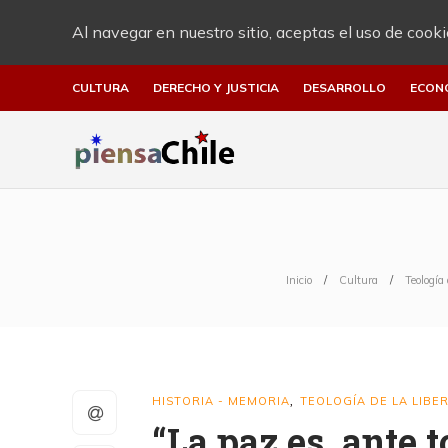
Al navegar en nuestro sitio, aceptas el uso de cooki
CULTURA
DERECHO Y JUSTICIA
DESARROLLO
ECON
Inicio
Cultura
Teología 
HISTORIA - MEMORIA
TEOLOGÍA DE LA LIBE
,
“La paz es, ante t