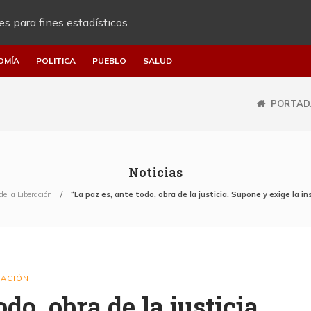
es para fines estadísticos.
OMÍA
POLITICA
PUEBLO
SALUD
PORTAD
Noticias
de la Liberación
“La paz es, ante todo, obra de la justicia. Supone y exige la i
RACIÓN
odo, obra de la justicia.