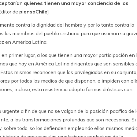
aceptarían quienes tienen una mayor conciencia de los
Editor de
piensaChile
]
mente contra la dignidad del hombre y por lo tanto contra la
dos los miembros del pueblo cristiano para que asuman su grav
az en América Latina.
 en primer lugar, a los que tienen una mayor participación en 
bemos que hay en América Latina dirigentes que son sensibles 
 Estos mismos reconocen que los privilegiados en su conjunto
res por todos los medios de que disponen, e impiden con ell
ones, incluso, esta resistencia adopta formas drásticas con
urgente a fin de que no se valgan de la posición pacífica de l
nte, a las transformaciones profundas que son necesarias. Si
 y, sobre todo, so los defienden empleando ellos mismos medi
 historia de provocar «las revoluciones explosivas de la