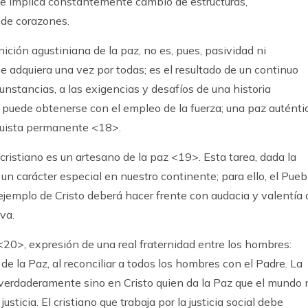
ue implica constantemente cambio de estructuras,
 de corazones.
nición agustiniana de la paz, no es, pues, pasividad ni
 adquiera una vez por todas; es el resultado de un continuo
unstancias, a las exigencias y desafíos de una historia
puede obtenerse con el empleo de la fuerza; una paz auténti
nquista permanente <18>.
cristiano es un artesano de la paz <19>. Esta tarea, dada la
 un carácter especial en nuestro continente; para ello, el Pueb
ejemplo de Cristo deberá hacer frente con audacia y valentía 
iva.
 <20>, expresión de una real fraternidad entre los hombres:
 de la Paz, al reconciliar a todos los hombres con el Padre. La
verdaderamente sino en Cristo quien da la Paz que el mundo 
sticia. El cristiano que trabaja por la justicia social debe