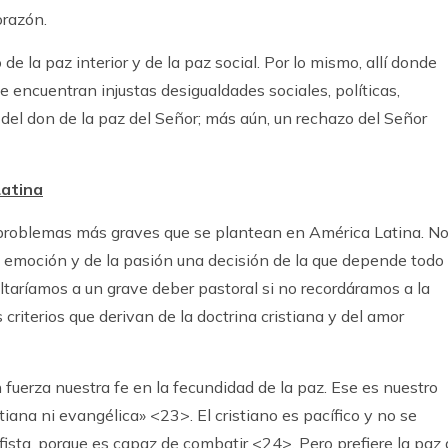
orazón.
e la paz interior y de la paz social. Por lo mismo, allí donde
se encuentran injustas desigualdades sociales, políticas,
del don de la paz del Señor; más aún, un rechazo del Señor
Latina
s problemas más graves que se plantean en América Latina. N
 emoción y de la pasión una decisión de la que depende todo 
altaríamos a un grave deber pastoral si no recordáramos a la
 criterios que derivan de la doctrina cristiana y del amor
fuerza nuestra fe en la fecundidad de la paz. Ese es nuestro
istiana ni evangélica» <23>. El cristiano es pacífico y no se
fista, porque es capaz de combatir <24>. Pero prefiere la paz 