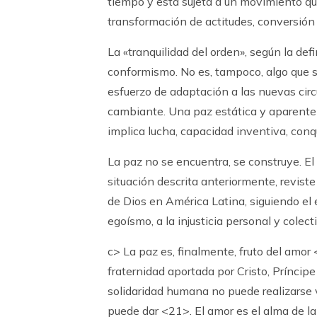
tiempo y está sujeta a un movimiento q
transformación de actitudes, conversión
La «tranquilidad del orden», según la defi
conformismo. No es, tampoco, algo que se
esfuerzo de adaptación a las nuevas circ
cambiante. Una paz estática y aparente 
implica lucha, capacidad inventiva, co
La paz no se encuentra, se construye. El 
situación descrita anteriormente, reviste
de Dios en América Latina, siguiendo el 
egoísmo, a la injusticia personal y colect
c> La paz es, finalmente, fruto del amor
fraternidad aportada por Cristo, Príncipe
solidaridad humana no puede realizarse 
puede dar <21>. El amor es el alma de la ju