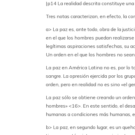
|p14 La realidad descrita constituye una 
Tres notas caracterizan, en efecto, la co
a> La paz es, ante todo, obra de la just
en el que los hombres puedan realizars
legítimas aspiraciones satisfechas, su a
Un orden en el que los hombres no sean o
La paz en América Latina no es, por lo t
sangre. La opresión ejercida por los gru
orden, pero en realidad no es sino «el g
La paz sólo se obtiene creando un orden
hombres» <16>. En este sentido, el desa
humanas a condiciones más humanas, es
b> La paz, en segundo lugar, es un que