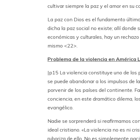
cultivar siempre la paz y el amor en su c
La paz con Dios es el fundamento último d
dicha la paz social no existe; allí donde 
económicas y culturales, hay un rechazo 
mismo <22>.
Problema de la violencia en América 
|p15 La violencia constituye uno de lo
se puede abandonar a los impulsos de la
porvenir de los países del continente. F
conciencia, en este dramático dilema, los
evangélico.
Nadie se sorprenderá si reafirmamos con 
ideal cristiano. «La violencia no es ni cr
ruboriza de ello. No es simplemente paci