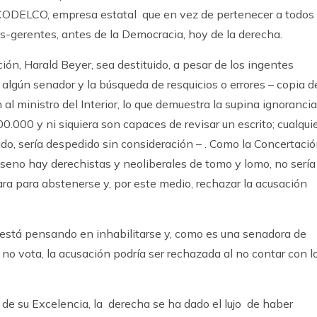
e CODELCO, empresa estatal que en vez de pertenecer a todos
os-gerentes, antes de la Democracia, hoy de la derecha.
ión, Harald Beyer, sea destituido, a pesar de los ingentes
algún senador y la búsqueda de resquicios o errores – copia d
 al ministro del Interior, lo que demuestra la supina ignorancia
.000 y ni siquiera son capaces de revisar un escrito; cualqui
ido, sería despedido sin consideración – . Como la Concertaci
 seno hay derechistas y neoliberales de tomo y lomo, no sería
ara para abstenerse y, por este medio, rechazar la acusación
 está pensando en inhabilitarse y, como es una senadora de
 no vota, la acusación podría ser rechazada al no contar con l
de su Excelencia, la derecha se ha dado el lujo de haber