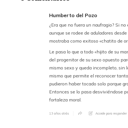
Humberto del Pozo
¿Era que no fuera un naufragio? Si no
aunque se rodee de aduladores desde q
mostraba como exitoso «chatito de or
Le pasa lo que a todo «hijito de su ma
del progenitor de su sexo opuesto par
mismo sexo y queda incompleto, sin la 
mismo que permite el reconocer tanto
pudieron haber tocado solo porque grac
Entonces se lo pasa desviviéndose par
fortaleza moral.
13 años atrás
Accede para responder