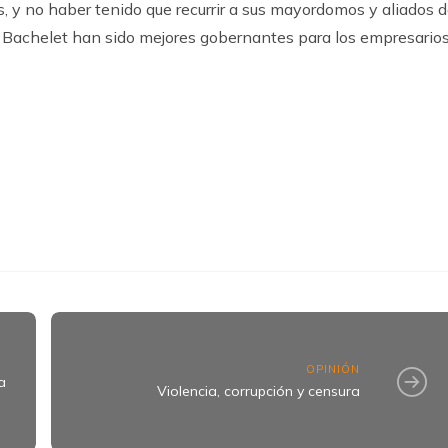
s, y no haber tenido que recurrir a sus mayordomos y aliados 
 y Bachelet han sido mejores gobernantes para los empresario
k
ram
OPINIÓN
a
Violencia, corrupción y censura