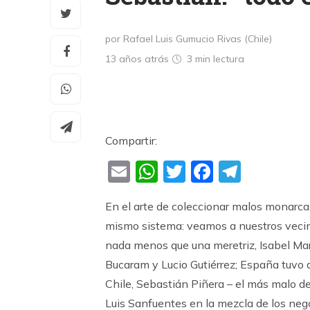
por Rafael Luis Gumucio Rivas (Chile)
13 años atrás
3 min
lectura
Compartir:
Email
WhatsApp
Twitter
Faceboo
Teleg
En el arte de coleccionar malos monarcas
mismo sistema: veamos a nuestros vecin
nada menos que una meretriz, Isabel Mar
Bucaram y Lucio Gutiérrez; España tuvo a
Chile, Sebastián Piñera – el más malo d
Luis Sanfuentes en la mezcla de los nego