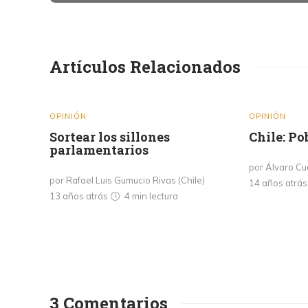
Artículos Relacionados
OPINIÓN
OPINIÓN
Sortear los sillones
Chile: P
parlamentarios
por Álvaro Cu
por Rafael Luis Gumucio Rivas (Chile)
14 años atrá
13 años atrás
4 min
lectura
3 Comentarios