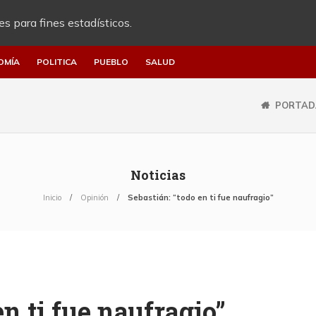
es para fines estadísticos.
OMÍA
POLITICA
PUEBLO
SALUD
PORTAD
Noticias
Inicio
Opinión
Sebastián: “todo en ti fue naufragio”
en ti fue naufragio”