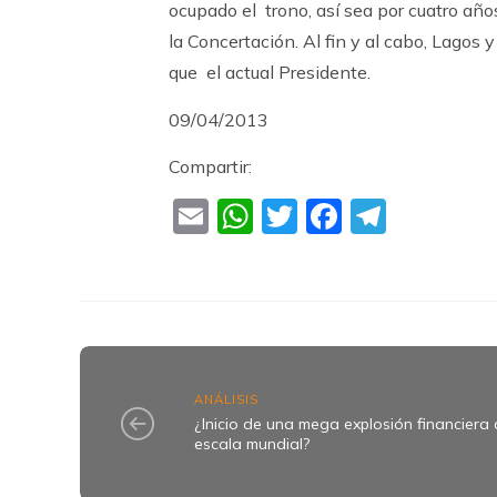
ocupado el trono, así sea por cuatro año
la Concertación. Al fin y al cabo, Lagos
que el actual Presidente.
09/04/2013
Compartir:
Email
WhatsApp
Twitter
Faceboo
Teleg
ANÁLISIS
¿Inicio de una mega explosión financiera 
escala mundial?