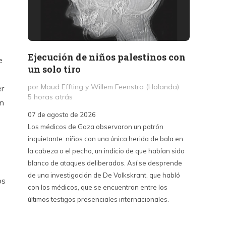
Ejecución de niños palestinos con
Peter
e
un solo tiro
reuni
mant
por Maud Effting y Willem Feenstra (Holanda)
er
5 horas atrás
por Fél
ón
14 hor
07 de agosto de 2026
Los médicos de Gaza observaron un patrón
07 de a
inquietante: niños con una única herida de bala en
Peter T
la cabeza o el pecho, un indicio de que habían sido
confere
blanco de ataques deliberados. Así se desprende
Chile. S
de una investigación de De Volkskrant, que habló
del nue
os
con los médicos, que se encuentran entre los
combina 
últimos testigos presenciales internacionales.
datos, 
estraté