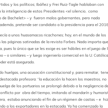
tidos y los políticos; Ibáñez y Frei Ruiz-Tagle hablaban con
 la inteligencia de estos Presidentes <el silencio, como
o de Bachelet> – y fueron malos gobernantes, pero nada
demás, pretende ser candidato a la presidencia para el 2018
ecía a unos huasamacos ricachones; hoy, en el mundo de los
en las páginas satinadas de la revista Forbes. Nada importa qu
, pues lo único que se les exige es ser hábiles en el juego de 
 – o similares – y luego ingeniería comercial en la U. Católica
poder está asegurado.
o huelgas, una acusación constitucional y, para rematar, ten
destacada profesora: “la educación la hacen los maestros, no
huelga de los portuarios se prolongó debido a la negligencia de
 conflicto por obra del tiempo, imitando al mandarín y humoris
era, estaba anunciando el fin de un régimen de castas – e hi
jando a los exportadores en la estacada. Ya ha comenzado la