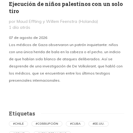
Ejecución de niños palestinos con un solo
tiro
por Maud Effting y Willem Feenstra (Holanda)
1 día atrás
07 de agosto de 2026
Los médicos de Gaza observaron un patrón inquietante: niños
con una única herida de bala en la cabeza o el pecho, un indicio
P
de que habían sido blanco de ataques deliberados. Así se
n
desprende de una investigación de De Volkskrant, que habló con
l
los médicos, que se encuentran entre los últimos testigos
c
presenciales internacionales.
d
Etiquetas
#CHILE
#CORRUPCIÓN
#CUBA
#EE.UU.