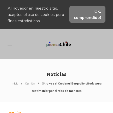
Al navegar en nuestro sitio,
Ok,
aceptas el uso de cookies para
comprendido!
fines estadísticos.
Noticias
Inicio
Opinión
Otra vez el Cardenal Bergoglio citado para
testimoniar por el robo de menores
OPINIÓN