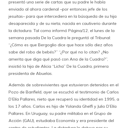
presentó una serie de cartas que su padre le había
enviado al ahora cardenal –por entonces jefe de los
jesuitas– para que intercediera en la búsqueda de su hija
desaparecida y de su nieta, nacida en cautiverio durante
la dictadura. Tal como informó Página/12, el lunes de la
semana pasada De la Cuadra le preguntó al Tribunal:
“¿Cómo es que Bergoglio dice que hace sólo diez años
sabe del robo de bebés?” “¿Por qué no lo citan? ¿No
amerita que diga qué pasó con Ana de la Cuadra?”,
insistió la hija de Alicia “Licha” De la Cuadra, primera
presidenta de Abuelas.
Además de sobrevivientes que estuvieron detenidos en el
Pozo de Banfield, ayer se escuchó el testimonio de Carlos
D’Elía Pallares, nieto que recuperó su identidad en 1995, a
los 17 años. Carlos es hijo de Yolanda Ghelfi y Julio D’Elía
Pallares. En Uruguay, su padre militaba en el Grupo de
Acción (GAU), estudiaba Economía y era presidente del
centro de estudiantes. La dictadura lo detuvo por su