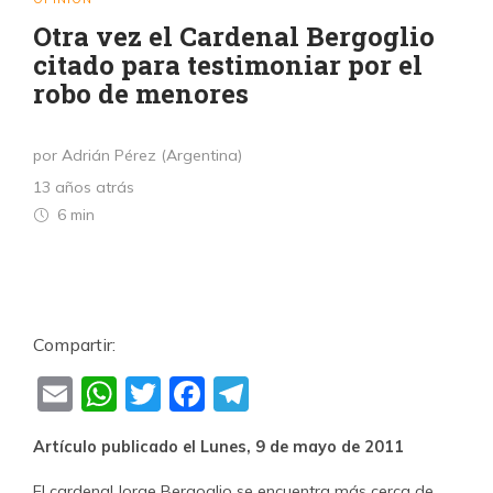
Otra vez el Cardenal Bergoglio
citado para testimoniar por el
robo de menores
por Adrián Pérez (Argentina)
13 años atrás
6 min
Compartir:
Email
WhatsApp
Twitter
Facebook
Telegram
Artículo publicado el Lunes, 9 de mayo de 2011
El cardenal Jorge Bergoglio se encuentra más cerca de