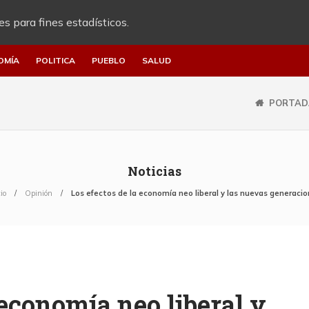
es para fines estadísticos.
OMÍA
POLITICA
PUEBLO
SALUD
PORTAD
Noticias
io
Opinión
Los efectos de la economía neo liberal y las nuevas generaci
 economía neo liberal y