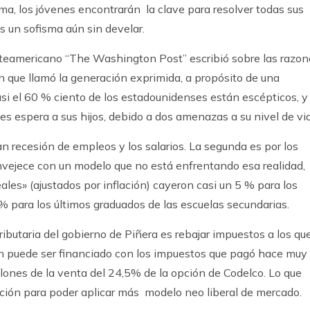
ema, los jóvenes encontrarán la clave para resolver todas sus
ás un sofisma aún sin develar.
orteamericano “The Washington Post” escribió sobre las razon
 que llamó la generación exprimida, a propósito de una
casi el 60 % ciento de los estadounidenses están escépticos, y
s espera a sus hijos, debido a dos amenazas a su nivel de vi
an recesión de empleos y los salarios. La segunda es por los
nvejece con un modelo que no está enfrentando esa realidad,
ales» (ajustados por inflación) cayeron casi un 5 % para los
 % para los últimos graduados de las escuelas secundarias.
ibutaria del gobierno de Piñera es rebajar impuestos a los qu
n puede ser financiado con los impuestos que pagó hace muy
ones de la venta del 24,5% de la opción de Codelco. Lo que
cción para poder aplicar más modelo neo liberal de mercado.