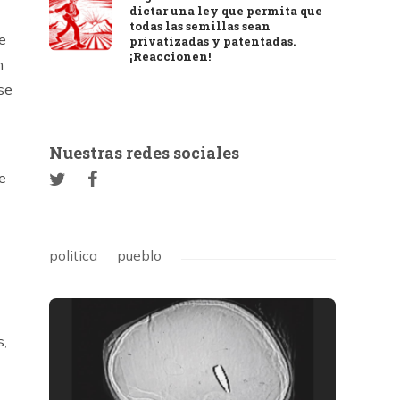
dictar una ley que permita que
todas las semillas sean
e
privatizadas y patentadas.
¡Reaccionen!
n
se
Nuestras redes sociales
e
politica
pueblo
s,