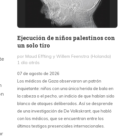
Ejecución de niños palestinos con
Peter
un solo tiro
reuni
mant
por Maud Effting y Willem Feenstra (Holanda)
te
1 día atrás
por Fél
2 días 
07 de agosto de 2026
Los médicos de Gaza observaron un patrón
07 de a
n
inquietante: niños con una única herida de bala en
Peter T
on
la cabeza o el pecho, un indicio de que habían sido
confere
blanco de ataques deliberados. Así se desprende
Chile. S
de una investigación de De Volkskrant, que habló
del nue
con los médicos, que se encuentran entre los
combina 
últimos testigos presenciales internacionales.
datos, 
or
estraté