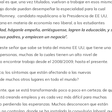
mal es que, una vez titulados, vuelvan a trabajar en esos mism
bajo donde puedan desempeñar la especialidad para la cual
tt Romney, candidato republicano a la Presidencia de EE UU,
ana en materia de economía neo liberal, a los estudiantes
dad,
háganle empeño, arriésguense, logren la educación, y s
sus padres, y empiecen un negocio”.
ste señor que sabe se trata del mismo EE UU, que tiene una
ersonas, muchas de la cuales tienen un alto nivel de
do encontrar trabajo desde el 2008/2009, hasta el presente.
ica, los síntomas que están afectando a las nuevas
 de muchos otros lugares en todo el mundo?
ente, que se está transformando poco a poco en certeza, de q
stá creando empleos y es cada vez más difícil para muchas
do perdiendo las esperanzas. Muchos desconocen que están
no controlan, donde se ha instalado la convulsión laboral, qu