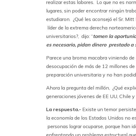
realizar estas labores. Lo que no es nor
lugares, sin poder encontrar ningún tra
estudiaron. ¿Qué les aconsejó el Sr. Mi
líder de la extrema derecha norteameric
universitarios?, dijo: “
tomen la oportuni
es necesario, pidan dinero prestado a 
Parece una broma macabra viniendo de e
desocupación de más de 12 millones de p
preparación universitaria y no han podi
Ahora la pregunta del millón, ¿Qué expl
generaciones jóvenes de EE UU, Chile y
La respuesta.-
Existe un temor persist
la economía de los Estados Unidos no e
personas lograr ocuparse, porque han i
enfrentando un problema estructural que 