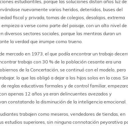
ciones estudiantiles, porque las soluciones distan años luz de
servándose nuevamente varios heridos, detenidos, buses del
edad fiscal y privada, tomas de colegios, desalojos, extrema
ya empieza a verse como parte del paisaje, con un alto nivel de
 en diversos sectores sociales, porque las mentiras duran un
e ante la verdad que irrumpe como trueno.
a de mercado en 1973, el que podía encontrar un trabajo decen
ncontrar trabajo con 30 % de la población cesante era una
 gobiernos de la Concertación, se continuó con el modelo, pero
bajar, lo que las obligó a dejar a los hijos solos en la casa. Si
s de reglas educativas formales y de control familiar, empezar
ue con apenas 12 años ya eran delincuentes avezados y
van constatando la disminución de la inteligencia emocional.
tudiantes trabajen como meseros, vendedores de tiendas, en
sus estudios superiores, sin ninguna connotación peyorativa p