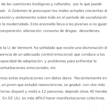
de las cuestiones biológicas y culturales, por lo que puede
nal». A Goleman le preocupan los males actuales crecientes d
presión y aislamiento sobre todo en el período de socializació
de la modernidad». Esta anomalía lleva a los jóvenes a no guiar
sesperación, alienación, consumo de drogas, desordenes
 de la U. de Vermont, ha señalado que existe una disminución d
 carencia de un adecuado control emocional, que conduce a los
 incapacidad de adaptación y problemas para enfrentar la
 perturbaciones emocionales, etc.
emos estas explicaciones con datos duros. Recientemente en
un joven que estudió neurociencias, se graduó con «los más
fornia, disparó y mató a 12 personas, dejando otras 40 herida
. En EE UU., es más difícil hacer manifestaciones colectivas.