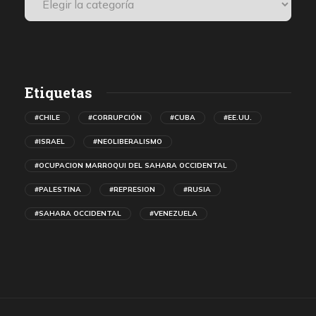
Etiquetas
#CHILE
#CORRUPCIÓN
#CUBA
#EE.UU.
#ISRAEL
#NEOLIBERALISMO
#OCUPACION MARROQUI DEL SAHARA OCCIDENTAL
#PALESTINA
#REPRESION
#RUSIA
#SAHARA OCCIDENTAL
#VENEZUELA