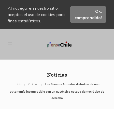
Al navegar en nuestro sitio,
Ok,
aceptas el uso de cookies para
comprendido!
fines estadísticos.
Noticias
Inicio
Opinión
Las Fuerzas Armadas disfrutan de una
autonomía incompatible con un auténtico estado democrático de
derecho