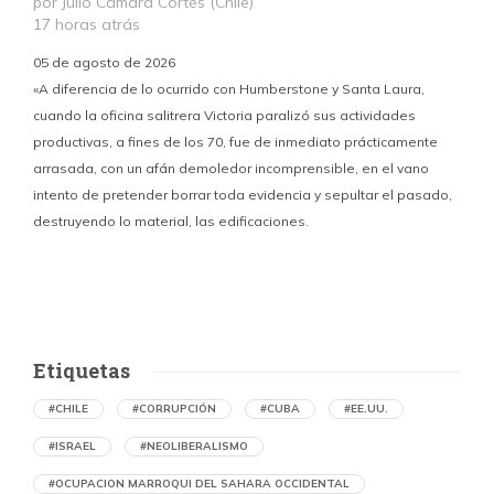
por Julio Cámara Cortés (Chile)
17 horas atrás
05 de agosto de 2026
«A diferencia de lo ocurrido con Humberstone y Santa Laura,
cuando la oficina salitrera Victoria paralizó sus actividades
productivas, a fines de los 70, fue de inmediato prácticamente
p
arrasada, con un afán demoledor incomprensible, en el vano
m
intento de pretender borrar toda evidencia y sepultar el pasado,
destruyendo lo material, las edificaciones.
u
d
Etiquetas
#CHILE
#CORRUPCIÓN
#CUBA
#EE.UU.
#ISRAEL
#NEOLIBERALISMO
#OCUPACION MARROQUI DEL SAHARA OCCIDENTAL