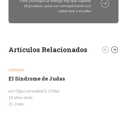
Para conseguir un trabajo hay que superar
20 pruebas, para ser concejal basta con
saber leer y escribir
Artículos Relacionados
OPINIÓN
El Síndrome de Judas
por Olga Larrazabal S. (Chile)
10 años atrás
3 min