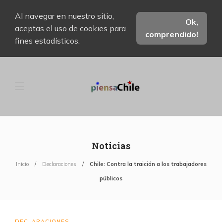
Al navegar en nuestro sitio,
Ok,
aceptas el uso de cookies para
comprendido!
fines estadísticos.
Noticias
Inicio
Declaraciones
Chile: Contra la traición a los trabajadores
públicos
DECLARACIONES