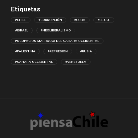
Etiquetas
#CHILE
#CORRUPCIÓN
#CUBA
#EE.UU.
#ISRAEL
#NEOLIBERALISMO
#OCUPACION MARROQUI DEL SAHARA OCCIDENTAL
#PALESTINA
#REPRESION
#RUSIA
#SAHARA OCCIDENTAL
#VENEZUELA