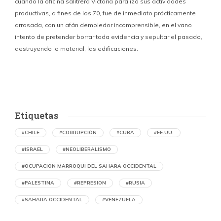
cuando la oficina salitrera Victoria paralizó sus actividades
productivas, a fines de los 70, fue de inmediato prácticamente
p
arrasada, con un afán demoledor incomprensible, en el vano
m
intento de pretender borrar toda evidencia y sepultar el pasado,
destruyendo lo material, las edificaciones.
u
d
Etiquetas
#CHILE
#CORRUPCIÓN
#CUBA
#EE.UU.
#ISRAEL
#NEOLIBERALISMO
#OCUPACION MARROQUI DEL SAHARA OCCIDENTAL
#PALESTINA
#REPRESION
#RUSIA
#SAHARA OCCIDENTAL
#VENEZUELA
Memorias del caliche. Oficina Salitrera
Victoria arrasada