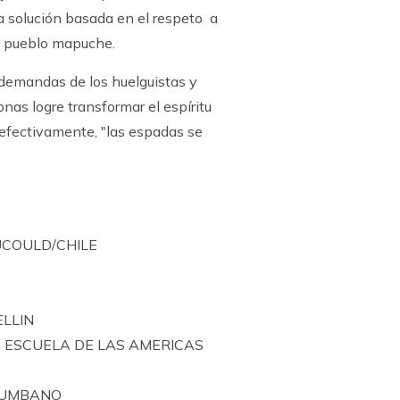
a solución basada en el respeto a
el pueblo mapuche.
 demandas de los huelguistas y
nas logre transformar el espíritu
 efectivamente, "las espadas se
UCOULD/CHILE
LLIN
A ESCUELA DE LAS AMERICAS
OLUMBANO