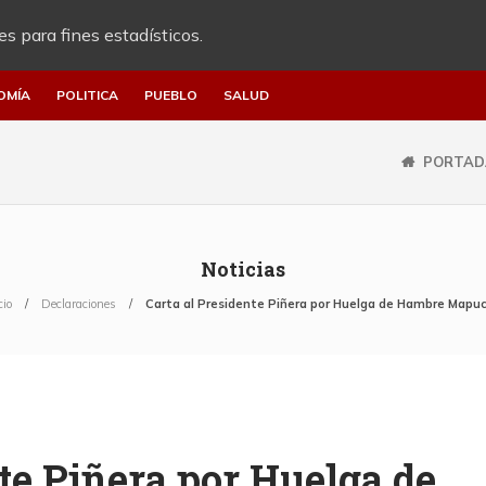
es para fines estadísticos.
OMÍA
POLITICA
PUEBLO
SALUD
PORTAD
Noticias
cio
Declaraciones
Carta al Presidente Piñera por Huelga de Hambre Mapu
nte Piñera por Huelga de