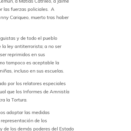
emún, a Matías Catrileo, a Jaime
 las fuerzas policiales. A
nny Cariqueo, muerto tras haber
guistas y de todo el pueblo
a ley antiterrorista; a no ser
 ser reprimidos en sus
omo tampoco es aceptable la
niñas, incluso en sus escuelas.
do por los relatores especiales
gual que los Informes de Amnistía
ra la Tortura.
amos adoptar las medidas
 representación de los
y de los demás poderes del Estado