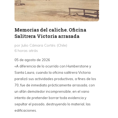
Memorias del caliche. Oficina
Presi
Salitrera Victoria arrasada
expr
exigi
por Julio Cámara Cortés (Chile)
civil
6 horas atrás
por Pr
05 de agosto de 2026
1 día a
«A diferencia de lo ocurrido con Humberstone y
Santa Laura, cuando la oficina salitrera Victoria
03 de a
paralizó sus actividades productivas, a fines de los
“Vine p
70, fue de inmediato prácticamente arrasada, con
con Cub
un afán demoledor incomprensible, en el vano
un lanz
intento de pretender borrar toda evidencia y
alternat
sepultar el pasado, destruyendo lo material, las
Unidos,
edificaciones.
un diál
iguales