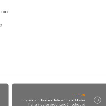
CHILE
10
k
ram
OPINIÓN
Indígenas luchan en defensa de la Madre
Tierra y de su organización colectiva