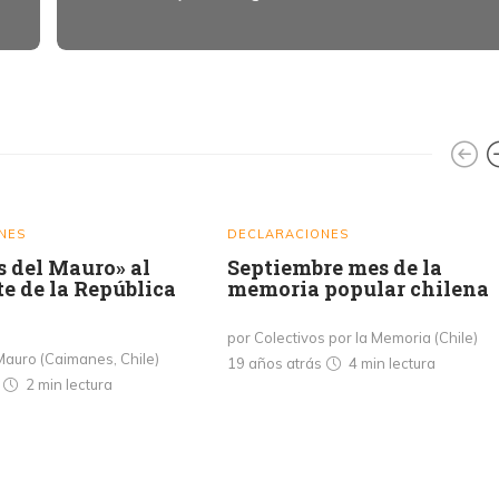
NES
DECLARACIONES
s del Mauro» al
Septiembre mes de la
e de la República
memoria popular chilena
por Colectivos por la Memoria (Chile)
 Mauro (Caimanes, Chile)
19 años atrás
4 min
lectura
s
2 min
lectura