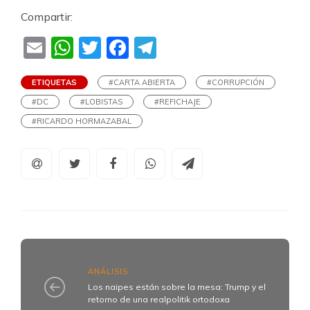
Compartir:
Email
WhatsApp
Twitter
Facebook
Telegram
ETIQUETAS
#CARTA ABIERTA
#CORRUPCIÓN
#DC
#LOBISTAS
#REFICHAJE
#RICARDO HORMAZABAL
ANÁLISIS
Los naipes están sobre la mesa: Trump y el
retorno de una realpolitik ortodoxa