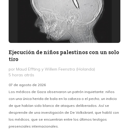
Ejecución de niños palestinos con un solo
tiro
por Maud Effting y Willem Feenstra (Holanda)
5 horas atrás
07 de agosto de 2026
Los médicos de Gaza observaron un patrón inquietante: niños
con una única herida de bala en la cabeza o el pecho, un indicio
P
de que habían sido blanco de ataques deliberados. Así se
n
desprende de una investigación de De Volkskrant, que habló con
l
los médicos, que se encuentran entre los últimos testigos
c
presenciales internacionales.
d