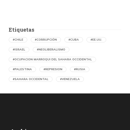
Etiquetas
#CHILE
#CORRUPCIÓN
#CUBA
#EE.UU.
#ISRAEL
#NEOLIBERALISMO
#OCUPACION MARROQUI DEL SAHARA OCCIDENTAL
#PALESTINA
#REPRESION
#RUSIA
#SAHARA OCCIDENTAL
#VENEZUELA
Ejecución de niños palestinos con un solo
tiro
por Maud Effting y Willem Feenstra (Holanda)
5 horas atrás
07 de agosto de 2026
Los médicos de Gaza observaron un patrón inquietante: niños