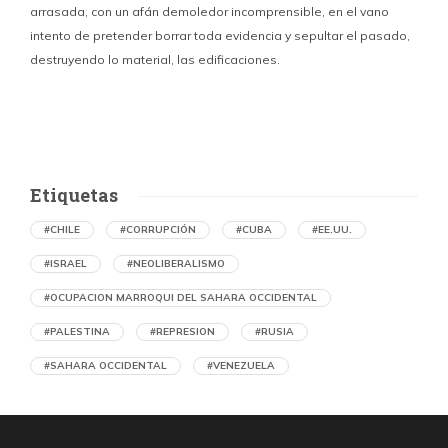
arrasada, con un afán demoledor incomprensible, en el vano
m
intento de pretender borrar toda evidencia y sepultar el pasado,
destruyendo lo material, las edificaciones.
u
d
Etiquetas
#CHILE
#CORRUPCIÓN
#CUBA
#EE.UU.
#ISRAEL
#NEOLIBERALISMO
#OCUPACION MARROQUI DEL SAHARA OCCIDENTAL
#PALESTINA
#REPRESION
#RUSIA
#SAHARA OCCIDENTAL
#VENEZUELA
Denuncian en Chile una operación de
propaganda marroquí contra el Frente
Polisario y la causa saharaui