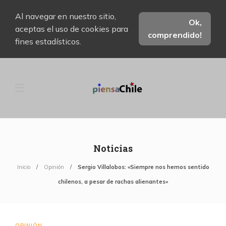
Al navegar en nuestro sitio,
Ok,
aceptas el uso de cookies para
comprendido!
fines estadísticos.
Noticias
Inicio
Opinión
Sergio Villalobos: «Siempre nos hemos sentido
chilenos, a pesar de rachas alienantes»
OPINIÓN