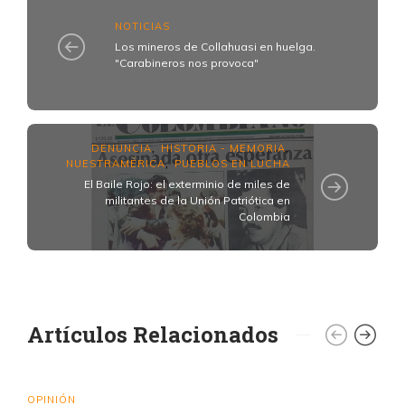
NOTICIAS
Los mineros de Collahuasi en huelga.
"Carabineros nos provoca"
DENUNCIA
HISTORIA - MEMORIA
,
,
NUESTRAMÉRICA
PUEBLOS EN LUCHA
,
El Baile Rojo: el exterminio de miles de
militantes de la Unión Patriótica en
Colombia
Artículos Relacionados
OPINIÓN