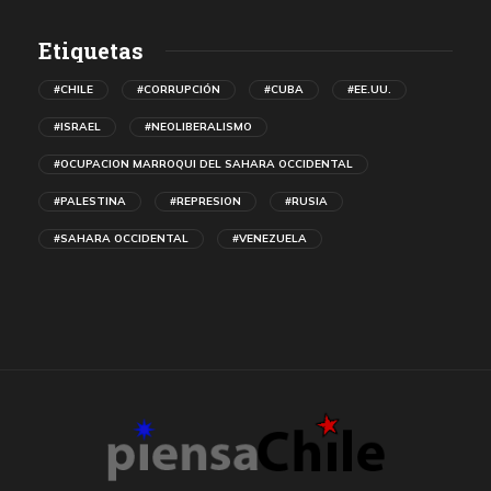
Etiquetas
#CHILE
#CORRUPCIÓN
#CUBA
#EE.UU.
#ISRAEL
#NEOLIBERALISMO
#OCUPACION MARROQUI DEL SAHARA OCCIDENTAL
#PALESTINA
#REPRESION
#RUSIA
#SAHARA OCCIDENTAL
#VENEZUELA