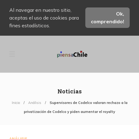
Al navegar en nuestro sitio,
Ok,
aceptas el uso de cookies para
comprendido!
fines estadísticos.
Noticias
Inicio
Análisis
Supervisores de Codelco valoran rechazo a la
privatización de Codelco y piden aumentar el royalty
ANÁLISIS