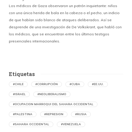
Los médicos de Gaza observaron un patrón inquietante: niños
con una única herida de bala en la cabeza o el pecho, un indicio
P
de que habían sido blanco de ataques deliberados. Así se
n
desprende de una investigación de De Volkskrant, que habló con
l
los médicos, que se encuentran entre los últimos testigos
c
presenciales internacionales.
d
Etiquetas
#CHILE
#CORRUPCIÓN
#CUBA
#EE.UU.
#ISRAEL
#NEOLIBERALISMO
#OCUPACION MARROQUI DEL SAHARA OCCIDENTAL
#PALESTINA
#REPRESION
#RUSIA
#SAHARA OCCIDENTAL
#VENEZUELA
Ejecución de niños palestinos con un solo