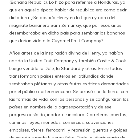
(Banana Republic). Lo hizo para referirse a Honduras, ya
que en aquella época hablar de república era como decir
dictadura. ¿Se basaría Henry en la figura y obra del
magnate bananero Sam Zemurray, que por esos años
desembarcaba en dicho país para sembrar los bananos
que darían vida a la Cuyamel Fruit Company?
Años antes de la inspiración divina de Henry, ya habían
nacido la United Fruit Company y también Castle & Cook.
Luego vendría la Dole, la Standard y otras. Entre todas
transformaron países enteros en latifundios donde
sembraban plátanos y otras frutas exóticas demandadas
por el público norteamericano. Se arrasó con la tierra, con
las formas de vida, con las personas y se configuraron los
países en nombre de la agroexportación y de ese
progreso insípido, inodoro e incoloro. Carreteras, puertos,
caminos, leyes, monedas, comercios, subvenciones,
embalses, títeres, ferrocarril, y represión, guerras y golpes
de estado cuando hicieron falta. Toda la idiosincrasia de