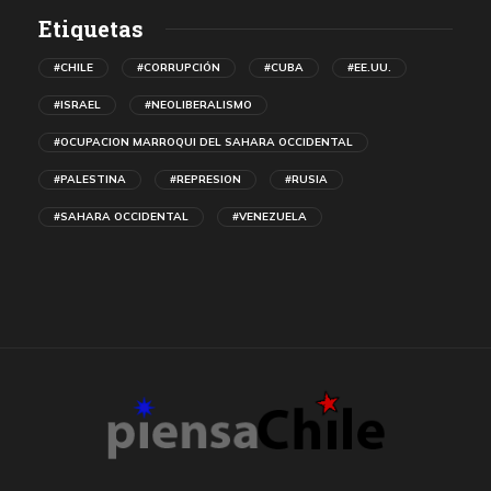
Etiquetas
#CHILE
#CORRUPCIÓN
#CUBA
#EE.UU.
#ISRAEL
#NEOLIBERALISMO
#OCUPACION MARROQUI DEL SAHARA OCCIDENTAL
#PALESTINA
#REPRESION
#RUSIA
#SAHARA OCCIDENTAL
#VENEZUELA