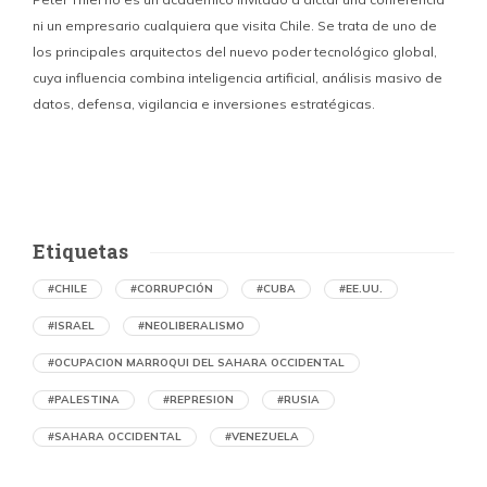
ni un empresario cualquiera que visita Chile. Se trata de uno de
los principales arquitectos del nuevo poder tecnológico global,
c
cuya influencia combina inteligencia artificial, análisis masivo de
datos, defensa, vigilancia e inversiones estratégicas.
p
Etiquetas
#CHILE
#CORRUPCIÓN
#CUBA
#EE.UU.
#ISRAEL
#NEOLIBERALISMO
#OCUPACION MARROQUI DEL SAHARA OCCIDENTAL
#PALESTINA
#REPRESION
#RUSIA
#SAHARA OCCIDENTAL
#VENEZUELA
Denuncian en Chile una operación de
propaganda marroquí contra el Frente