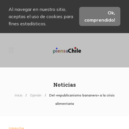
Al navegar en nuestro sitio,
Ok,
aceptas el uso de cookies para
comprendido!
fines estadísticos.
Noticias
Inicio
Opinión
Del «republicanismo bananero» a la crisis
alimentaria
OPINIÓN