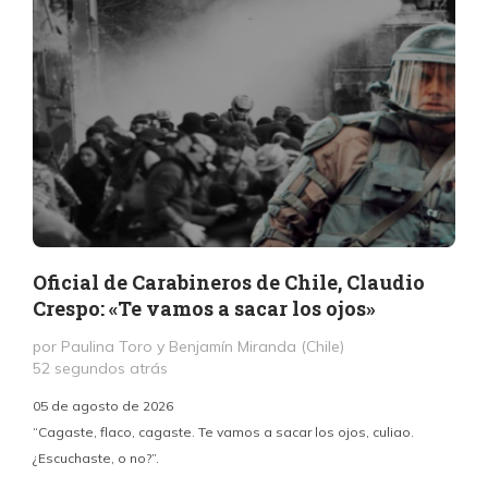
Oficial de Carabineros de Chile, Claudio
Crespo: «Te vamos a sacar los ojos»
por Paulina Toro y Benjamín Miranda (Chile)
52 segundos atrás
05 de agosto de 2026
“Cagaste, flaco, cagaste. Te vamos a sacar los ojos, culiao.
¿Escuchaste, o no?”.
c
p