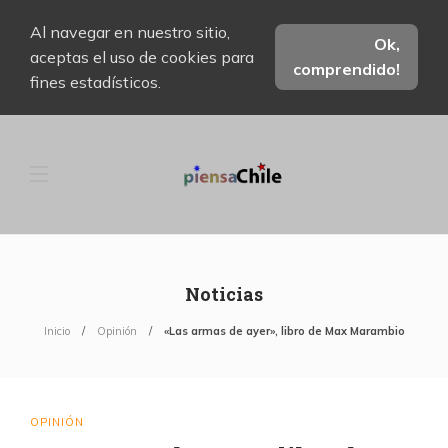
Al navegar en nuestro sitio,
Ok,
aceptas el uso de cookies para
comprendido!
fines estadísticos.
Noticias
Inicio
Opinión
«Las armas de ayer», libro de Max Marambio
OPINIÓN