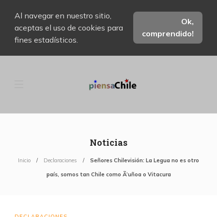
Al navegar en nuestro sitio,
Ok,
aceptas el uso de cookies para
comprendido!
fines estadísticos.
Noticias
Inicio
Declaraciones
Señores Chilevisión: La Legua no es otro
país, somos tan Chile como Ã‘uñoa o Vitacura
DECLARACIONES