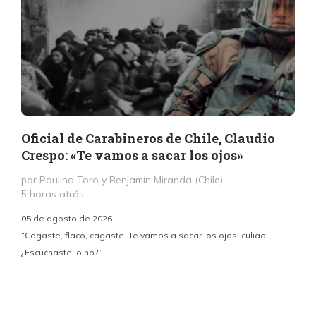
Oficial de Carabineros de Chile, Claudio
Crespo: «Te vamos a sacar los ojos»
por Paulina Toro y Benjamín Miranda (Chile)
5 horas atrás
05 de agosto de 2026
“Cagaste, flaco, cagaste. Te vamos a sacar los ojos, culiao.
¿Escuchaste, o no?”.
c
p
i