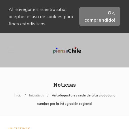
Al navegar en nuestro sitio,
Ok,
aceptas el uso de cookies para
comprendido!
fines estadísticos.
Noticias
Inicio
Iniciativas
Antofagasta es sede de cita ciudadana
cumbre por la integración regional
INICIATIVAS