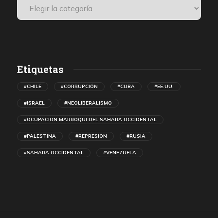
Etiquetas
#CHILE
#CORRUPCIÓN
#CUBA
#EE.UU.
#ISRAEL
#NEOLIBERALISMO
#OCUPACION MARROQUI DEL SAHARA OCCIDENTAL
#PALESTINA
#REPRESION
#RUSIA
#SAHARA OCCIDENTAL
#VENEZUELA