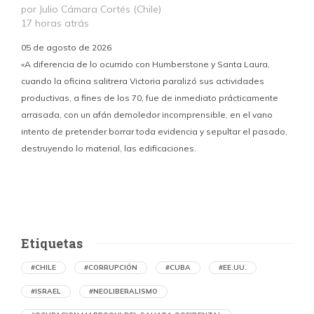
por Julio Cámara Cortés (Chile)
17 horas atrás
05 de agosto de 2026
«A diferencia de lo ocurrido con Humberstone y Santa Laura,
cuando la oficina salitrera Victoria paralizó sus actividades
productivas, a fines de los 70, fue de inmediato prácticamente
p
arrasada, con un afán demoledor incomprensible, en el vano
m
intento de pretender borrar toda evidencia y sepultar el pasado,
destruyendo lo material, las edificaciones.
u
d
Etiquetas
#CHILE
#CORRUPCIÓN
#CUBA
#EE.UU.
#ISRAEL
#NEOLIBERALISMO