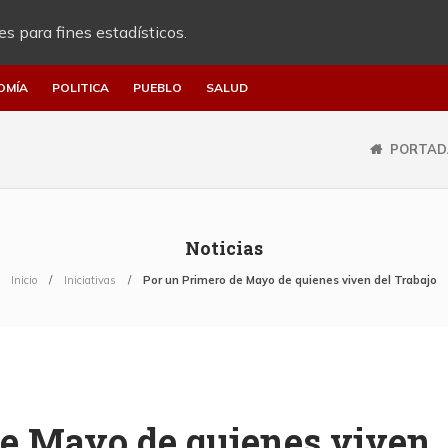
es para fines estadísticos.
OMÍA
POLITICA
PUEBLO
SALUD
PORTAD
Noticias
Inicio
Iniciativas
Por un Primero de Mayo de quienes viven del Trabajo
de Mayo de quienes viven