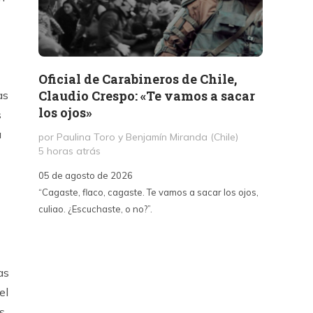
Oficial de Carabineros de Chile,
Memor
Claudio Crespo: «Te vamos a sacar
Salit
as
los ojos»
s
por Jul
a
1 día a
por Paulina Toro y Benjamín Miranda (Chile)
5 horas atrás
05 de a
05 de agosto de 2026
«A dife
“Cagaste, flaco, cagaste. Te vamos a sacar los ojos,
Santa La
culiao. ¿Escuchaste, o no?”.
paralizó
70, fue
un afán
intento
as
sepulta
el
edifica
s