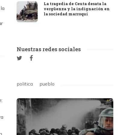
La tragedia de Ceuta desata la
 la
vergüenza y la indignación en
la sociedad marroquí
ar
Nuestras redes sociales
politica
pueblo
e;
ra
n