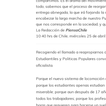
compartimos. Es el drama del movimiento
todo, sabemos que el proceso de reorganiz
entrega abnegada, la que irá forjando la
encabezar la larga marcha de nuestro Pueb
que nos corresponde en la sociedad, y qu
La Redacción de
PiensaChile
10:40 hrs de Chile, miércoles 25 de abril
Recogiendo el llamado a reapropiarnos de
Estudiantiles y Politicas Populares con
oficialista.
Porque el nuevo sistema de locomoción 
porque los estudiantes apenas estudian a
miserable; porque aun después de 17 año
todos los trabajadores; porque los profe
horas que requieren para hacerse un sue