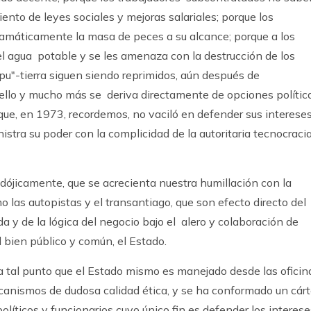
iento de leyes sociales y mejoras salariales; porque los
amáticamente la masa de peces a su alcance; porque a los
el agua potable y se les amenaza con la destrucción de los
apu"-tierra siguen siendo reprimidos, aún después de
 ello y mucho más se deriva directamente de opciones polític
ue, en 1973, recordemos, no vaciló en defender sus interese
stra su poder con la complicidad de la autoritaria tecnocraci
ójicamente, que se acrecienta nuestra humillación con la
las autopistas y el transantiago, que son efecto directo del
da y de la lógica del negocio bajo el alero y colaboración de
l bien público y común, el Estado.
ta tal punto que el Estado mismo es manejado desde las oficin
nismos de dudosa calidad ética, y se ha conformado un cárt
olíticos y funcionarios cuyo único fin es defender los interese