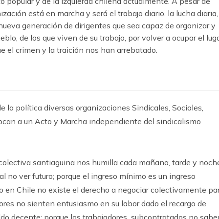
 popular y de la izquierda chilena actualmente. A pesar de
ación está en marcha y será el trabajo diario, la lucha diaria,
 nueva generación de dirigentes que sea capaz de organizar y
lo, de los que viven de su trabajo, por volver a ocupar el lug
e el crimen y la traición nos han arrebatado.
 la política diversas organizaciones Sindicales, Sociales,
vocan a un Acto y Marcha independiente del sindicalismo
colectiva santiaguina nos humilla cada mañana, tarde y noch
l no ver futuro; porque el ingreso mínimo es un ingreso
 en Chile no existe el derecho a negociar colectivamente pa
sores no sienten entusiasmo en su labor dado el recargo de
ldo decente; porque los trabajadores subcontratados no sabe