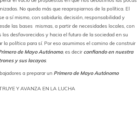
uperar el vacío de propuestas en que nos debatimos las pocas
nizadas. No queda más que reapropiarnos de la política. El
e a sí mismo, con sabiduría, decisión, responsabilidad y
sde las bases mismas, a partir de necesidades locales, con
 los desfavorecidos y hacia el futuro de la sociedad en su
 la política para sí. Por eso asumimos el camino de construir
Primero de Mayo Autónomo
, es decir
confiando en nuestra
trones y sus lacayos
.
bajadores a preparar un
Primero de Mayo Autónomo
STRUYE Y AVANZA EN LA LUCHA
k
ram