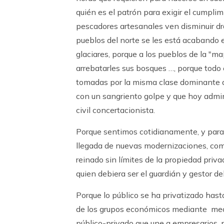
quién es el patrón para exigir el cumplim
pescadores artesanales ven disminuir dr
pueblos del norte se les está acabando 
glaciares, porque a los pueblos de la "m
arrebatarles sus bosques …, porque todo
tomadas por la misma clase dominante q
con un sangriento golpe y que hoy admini
civil concertacionista.
Porque sentimos cotidianamente, y parad
llegada de nuevas modernizaciones, como 
reinado sin límites de la propiedad priva
quien debiera ser el guardián y gestor de
Porque lo público se ha privatizado has
de los grupos económicos mediante meca
público-privado que une a empresarios, p