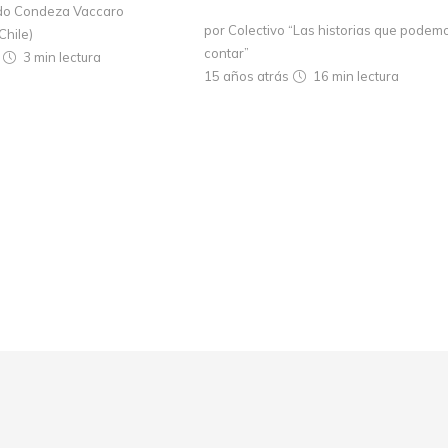
rdo Condeza Vaccaro
por Colectivo “Las historias que podem
Chile)
contar”
s
3 min
lectura
15 años atrás
16 min
lectura