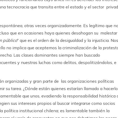
 una tecnocracia que transita entre el estado y el sector priva
s espontánea, otras veces organizadamente. Es legítimo que n
ncluso que en ocasiones haya quienes desahogan su malestar
n público
" que es el orden de la desigualdad y la injusticia. No
ello no implica que aceptemos la criminalización de la protest
derecha. Las clases dominantes siempre han buscado
cuentes y nuestras luchas como delitos, despolitizándolos, e
n organizadas y gran parte de las organizaciones políticas
ir su tarea. ¿Dónde están quienes estarían llamado a hacerlo
s lamentable que unos, evadiendo la responsabilidad histórica 
ilegien sus intereses propios al buscar integrarse como socios
 la política institucional chilena; es lamentable también la